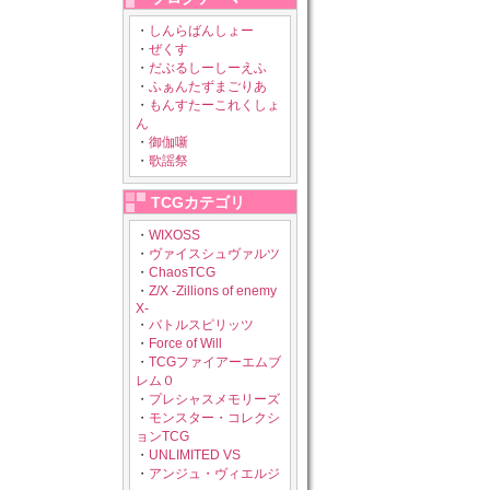
・
しんらばんしょー
・
ぜくす
・
だぶるしーしーえふ
・
ふぁんたずまごりあ
・
もんすたーこれくしょ
ん
・
御伽噺
・
歌謡祭
TCGカテゴリ
・
WIXOSS
・
ヴァイスシュヴァルツ
・
ChaosTCG
・
Z/X -Zillions of enemy
X-
・
バトルスピリッツ
・
Force of Will
・
TCGファイアーエムブ
レム０
・
プレシャスメモリーズ
・
モンスター・コレクシ
ョンTCG
・
UNLIMITED VS
・
アンジュ・ヴィエルジ