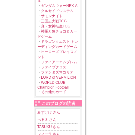
ュ
・
ガンダムウォーNEX-A
・
クルセイドシステム
・
サモンナイト
・
三国志大戦TCG
・
真・女神転生TCG
・
神羅万象チョコ＆カー
ドゲーム
・
ドラゴンクエスト トレ
ーディングカードゲーム
・
ヒーローズプレイスメ
ント
・
ファイアーエムブレム
・
ファイブクロス
・
ファンタズマゴリア
・
LORD of VERMILION
・
WORLD CLUB
Champion Football
・
その他のカード
このブログの読者
みずけけ さん
ぺる３ さん
TASUKU さん
フィーラ さん