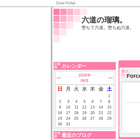
Duel Portal
六道の瑠璃。
堕ちて六道。堕ちぬ六道。
カレンダー
For
2026年
<<
>>
08月
日
月
火
水
木
金
土
1
2
3
4
5
6
7
8
9
10
11
12
13
14
15
16
17
18
19
20
21
22
23
24
25
26
27
28
29
30
31
最近のブログ