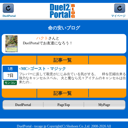
DuelPortal
マイページ
命の安いブログ
ハクト
さんと
DuelPortalでお友達になろう！
記事一覧
<MC>ゴースト・マジック
5月
フレバーに反して殺意がにじみ出ている気がする。 枠を圧縮出来る
7日
強力なキャンセルスペル。 火と魔なら元々アイテムのキャンセルは出
来たの...
モンコレ
記事一覧
DuelPortal
PageTop
MyPage
DuelPortal - tocage.jp Copyright(C) Shohoen Co.,Ltd. 2008-2026 All