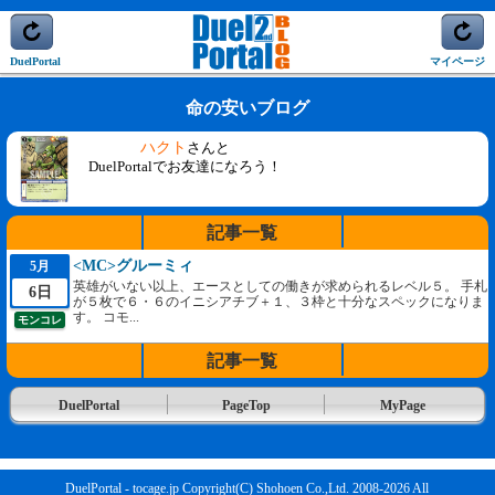
DuelPortal
マイページ
命の安いブログ
ハクト
さんと
DuelPortalでお友達になろう！
記事一覧
<MC>グルーミィ
5月
英雄がいない以上、エースとしての働きが求められるレベル５。 手札
6日
が５枚で６・６のイニシアチブ＋１、３枠と十分なスペックになりま
す。 コモ...
モンコレ
記事一覧
DuelPortal
PageTop
MyPage
DuelPortal - tocage.jp Copyright(C) Shohoen Co.,Ltd. 2008-2026 All