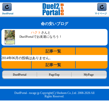
DuelPortal
マイページ
命の安いブログ
ハクト
さんと
DuelPortalでお友達になろう！
記事一覧
2014年06月の投稿はありません。
記事一覧
DuelPortal
PageTop
MyPage
DuelPortal - tocage.jp Copyright(C) Shohoen Co.,Ltd. 2008-2026 All
Rights Reserved.