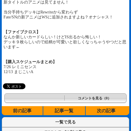
新タイトルのアニメは見てません！
当分手持ちデッキはRewriteから変わらず
Fate/SNの新アニメはWSに追加されますよね？オナシャス！
【ファイブクロス】
なんか新しいカードらしい！けどIS出るから悔しい！
デッキ９枚らしいので絵柄が可愛いと欲しくなっちゃうやつだと思
います←
【購入スケジュールまとめ】
7/26 レミニセンス
12/13 まじこいA
コメントを見る（0）
前の記事
記事一覧
次の記事
一覧で見る