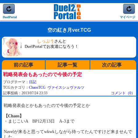
DuelPortal
マイページ
空の紅き月ver.TCG
しっぷう
さんと
DuelPortalでお友達になろう！
前の記事
記事一覧
次の記事
戦略発表会もあったので今後の予定
ブログテーマ：
日記
TCGカテゴリ：
ChaosTCG
ヴァイスシュヴァルツ
記事投稿：2013/07/24 23:33
コメント（0）
戦略発表会とかもあったので今後の予定とか
【Chaos】
・まじこいA BP12月13日 A-3まで
Navelが来ると思ってwkwkしながら待ってたんですけど来ませんで
した。