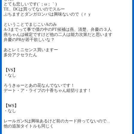
とても悲しいです(´；ω；｀)
TE、DCは買ってないのでスルー
ぷちますとダンガロンパは興味ないので（ｒｙ
ということでまじこいAのみ
A-3までって事で僕の中のPT候補は燕、清楚、弁慶の３人
燕ちゃんは確定ですけど他の二人は能力次第だと思います
弁慶のPRが若干欲しいな？
あとレミニセンス買いますー
多分アクセラたん
【VS】
・なし
ろうきゅーとあの花なんでないです！
デート・ア・ライブの十香ちゃん組切ります！
【WS】
・なし
レールガンSは興味あるけど前のカード持ってないので...
他の追加タイトルも同じく