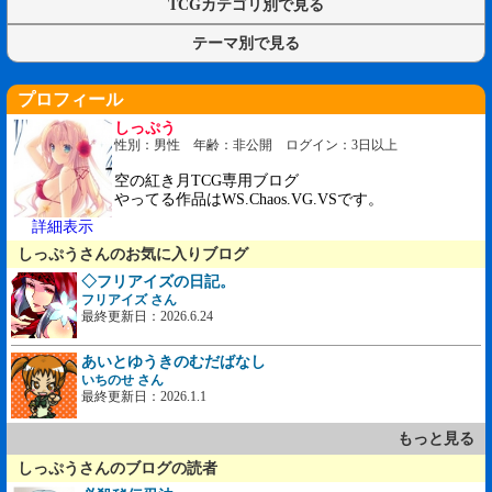
TCGカテゴリ別で見る
テーマ別で見る
プロフィール
しっぷう
性別：男性 年齢：非公開 ログイン：3日以上
空の紅き月TCG専用ブログ
やってる作品はWS.Chaos.VG.VSです。
詳細表示
しっぷうさんのお気に入りブログ
◇フリアイズの日記。
フリアイズ さん
最終更新日：2026.6.24
あいとゆうきのむだばなし
いちのせ さん
最終更新日：2026.1.1
もっと見る
しっぷうさんのブログの読者