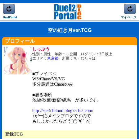
DuelPortal
マイページ
空の紅き月ver.TCG
プロフィール
しっぷう
性別：男性 年齢：非公開 ログイン：3日以上
エリア：
東京都
所属：ちーむたらば
■プレイTCG
WS/Chaos/VS/VG
多分最近はChaosのみ
■居る場所
池袋/秋葉/新宿/練馬 が多いです。
http://ster51blood.blog73.fc2.com/
↑が一応メインブログですので
もしよかったらどうぞ(´∀｀∩)
登録TCG