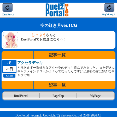
DuelPortal
マイページ
空の紅き月ver.TCG
しっぷう
さんと
DuelPortalでお友達になろう！
記事一覧
アクセラデッキ
7月
とりあえず一番好きなアクセラのデッキ組んでみました。 また好きな
28日
キャラメインドローかよ！ってなったんですけど最初の嫁は好きなキ
ャラで組...
Chaos
記事一覧
DuelPortal
PageTop
MyPage
DuelPortal - tocage.jp Copyright(C) Shohoen Co.,Ltd. 2008-2026 All