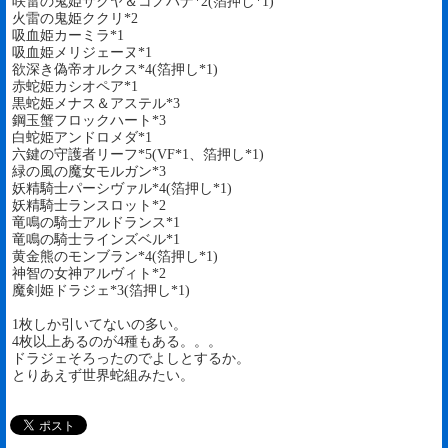
咲雷の鬼姫サクヤ＆コノハナ*2(箔押し*1)
火雷の鬼姫ククリ*2
吸血姫カーミラ*1
吸血姫メリジェーヌ*1
欲深き偽帝オルクス*4(箔押し*1)
赤蛇姫カシオペア*1
黒蛇姫メナス＆アステル*3
鋼玉蟹フロックハート*3
白蛇姫アンドロメダ*1
六鍵の守護者リーフ*5(VF*1、箔押し*1)
緑の風の魔女モルガン*3
妖精騎士パーシヴァル*4(箔押し*1)
妖精騎士ランスロット*2
竜鳴の騎士アルドランス*1
竜鳴の騎士ラインズベル*1
黄金熊のモンブラン*4(箔押し*1)
神智の女神アルヴィト*2
魔剣姫ドラジェ*3(箔押し*1)
1枚しか引いてないの多い。
4枚以上あるのが4種もある。。。
ドラジェそろったのでよしとするか。
とりあえず世界蛇組みたい。