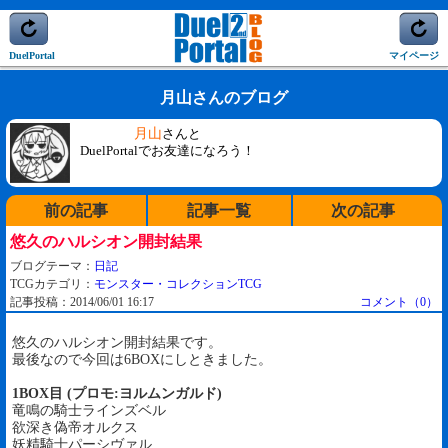
DuelPortal
マイページ
月山さんのブログ
月山
さんと
DuelPortalでお友達になろう！
前の記事
記事一覧
次の記事
悠久のハルシオン開封結果
ブログテーマ：
日記
TCGカテゴリ：
モンスター・コレクションTCG
記事投稿：2014/06/01 16:17
コメント（0）
悠久のハルシオン開封結果です。
最後なので今回は6BOXにしときました。
1BOX目 (プロモ:ヨルムンガルド)
竜鳴の騎士ラインズベル
欲深き偽帝オルクス
妖精騎士パーシヴァル