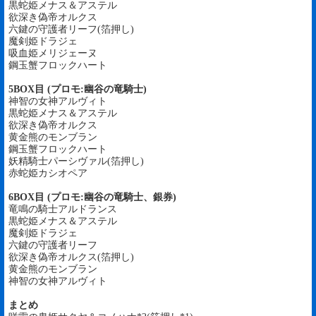
黒蛇姫メナス＆アステル
欲深き偽帝オルクス
六鍵の守護者リーフ(箔押し)
魔剣姫ドラジェ
吸血姫メリジェーヌ
鋼玉蟹フロックハート
5BOX目 (プロモ:幽谷の竜騎士)
神智の女神アルヴィト
黒蛇姫メナス＆アステル
欲深き偽帝オルクス
黄金熊のモンブラン
鋼玉蟹フロックハート
妖精騎士パーシヴァル(箔押し)
赤蛇姫カシオペア
6BOX目 (プロモ:幽谷の竜騎士、銀券)
竜鳴の騎士アルドランス
黒蛇姫メナス＆アステル
魔剣姫ドラジェ
六鍵の守護者リーフ
欲深き偽帝オルクス(箔押し)
黄金熊のモンブラン
神智の女神アルヴィト
まとめ