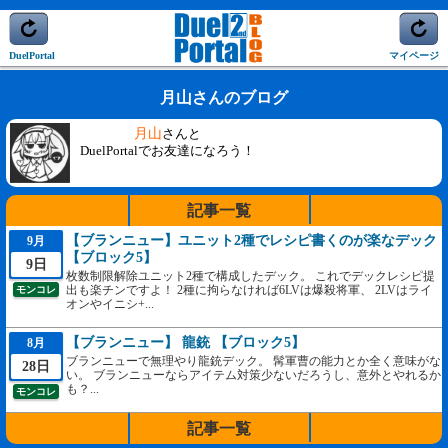
DuelPortal
マイページ
月山さんのブログ
月山
さんと
DuelPortalでお友達になろう！
記事一覧
【ブランニュー】ユニット2種でレシピ書くのが楽なデック
9月
【ブロック5】
9日
枚数制限解除ユニット2種で構成したデック。 これでデックレシピ提
出も楽チンですよ！ 2種に拘らなければ6LVは爆殺将軍、 2LVはライ
モンコレ
オンやイニシ+...
【ブランニュー】 龍銃 【ブロック5】
8月
ブランニューで無理やり龍銃デック。 髯軍曹の能力とか全く意味がな
28日
い。 ブランニューならアイテム対策少ないだろうし、意外とやれるか
も？...
モンコレ
記事一覧