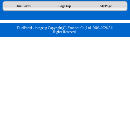
DuelPortal
PageTop
MyPage
DuelPortal - tocage.jp Copyright(C) Shohoen Co.,Ltd. 2008-2026 All
Rights Reserved.