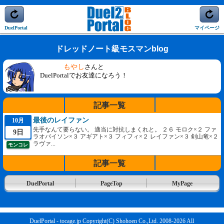
DuelPortal
マイページ
ドレッドノート級モスマンblog
もやし
さんと
DuelPortalでお友達になろう！
記事一覧
最後のレイファン
10月
先手なんて要らない。 適当に対抗しまくれと。 ２６ モロク×２ ファ
9日
ラオパイソン×３ アギアト×３ フィフィ×２ レイファン×３ 剣山竜×２
ラヴァ...
モンコレ
記事一覧
DuelPortal
PageTop
MyPage
DuelPortal - tocage.jp Copyright(C) Shohoen Co.,Ltd. 2008-2026 All