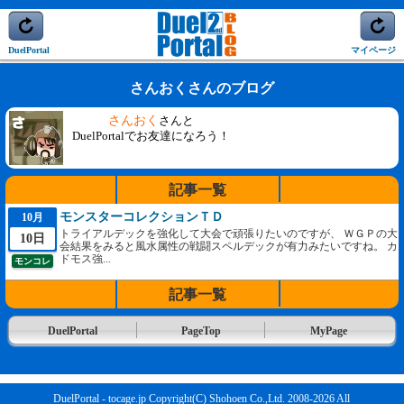
DuelPortal
マイページ
さんおくさんのブログ
さんおく
さんと
DuelPortalでお友達になろう！
記事一覧
モンスターコレクションＴＤ
10月
トライアルデックを強化して大会で頑張りたいのですが、 ＷＧＰの大
10日
会結果をみると風水属性の戦闘スペルデックが有力みたいですね。 カ
ドモス強...
モンコレ
記事一覧
DuelPortal
PageTop
MyPage
DuelPortal - tocage.jp Copyright(C) Shohoen Co.,Ltd. 2008-2026 All