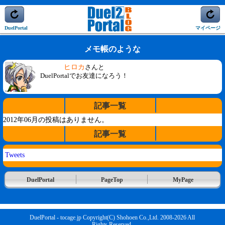
DuelPortal
マイページ
メモ帳のような
ヒロカ
さんと
DuelPortalでお友達になろう！
記事一覧
2012年06月の投稿はありません。
記事一覧
Tweets
DuelPortal
PageTop
MyPage
DuelPortal - tocage.jp Copyright(C) Shohoen Co.,Ltd. 2008-2026 All
Rights Reserved.