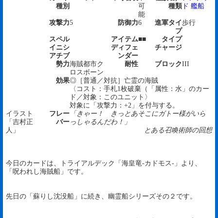
種別
可
種類
ド
艦船
能
攻撃力
5
防御力
6
進軍タイ
歩行
プ
スペル
アイテム
■■
タイプ
イニシ
ディフェ
チャージ
アチブ
ンダー
勢力
海賊都市ク
耐性
ブロック
III
ロスボーン
効果
◎［普通／対抗］亡霊の海賊
〈コスト：手札1枚破棄（「属性：水」のカー
ド／対象：このユニット〉
対象に「攻撃力：+2」を付与する。
イラスト
フレー
「きゃー！ きっとあそこにガトー様がいら
「吉村正
バー
っしゃるんだわ！」
人」
とある召喚術師の回想
今日のカードは、トライアルデック「海皇竜-カドモス-」より、
「呪われし海賊船」です。
先日の「蘇りし沈没船」に続き、幽霊船シリーズその２です。