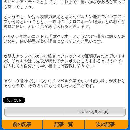
６レベルアイテム２としては、これまでに無い強さがあると言って
も良いでしょう。
というのも、やはり攻撃力限定とはいえバルカン能力でパンプアッ
プが可能ということと、一昨日の「クロスボーン砲弾」との相性が
抜群に良い、という点があげられると思います。
バルカン能力のコストも「属性：水」というだけで非常に縛りが緩
いのも、使い勝手が良い理由になっていると思います。
攻撃力アップバルカンの強さはアレックスで証明済みだと思います
が、それもやはり先攻が取れてナンボのところもあると思うので、
どうしても自分より早い相手には苦戦しそうです。
そういう意味では、お供の２レベル次第でかなり使い勝手が変わり
そうなので、その辺りにも期待したいところです。
コメントを見る（0）
前の記事
記事一覧
次の記事