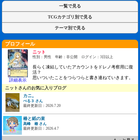
一覧で見る
TCGカテゴリ別で見る
テーマ別で見る
プロフィール
ニット
性別：男性 年齢：非公開 ログイン：3日以上
長らく凍結していたアカウントをドレノ考察用に復
活？
思いついたことをつらつらと書き連ねていきます。
詳細表示
ニットさんのお気に入りブログ
カニ。
ぺる３ さん
最終更新日：2026.7.20
椿と紙の束
高峰 椿 さん
最終更新日：2026.4.7