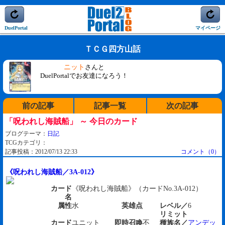
DuelPortal
マイページ
ＴＣＧ四方山話
ニット
さんと
DuelPortalでお友達になろう！
前の記事
記事一覧
次の記事
「呪われし海賊船」 ～ 今日のカード
ブログテーマ：
日記
TCGカテゴリ：
記事投稿：2012/07/13 22:33
コメント（0）
《呪われし海賊船／3A-012》
カード
《呪われし海賊船》（カードNo.3A-012）
名
属性
水
英雄点
レベル／
6
リミット
カード
ユニット
即時召喚
不
種族名／
アンデッ