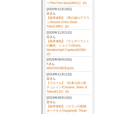
ー/The First Sliver(MH1)》(0)
[2020年12月19日]
宴
さん
【統率者戦】《死の波のアラウ
ミ/Araumi of the Dead
Tide(CMR)》(0)
[2020年11月21日]
宴
さん
【統率者戦】《ウェザーライト
の艦長、ジョイラ/Jhoira,
Weatherlight Captain(DOM)》
(0)
[2020年08月24日]
K
さん
WGP2020研究会(0)
[2019年11月11日]
宴
さん
【ブロール】《伝承の語り部、
チュレイン/Chulane, Teller of
Tales(ELD)》(0)
[2019年09月14日]
宴
さん
【統率者戦】《スランの医師、
ヨーグモス/Yawgmoth, Thran