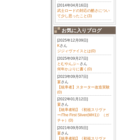
[2014年04月16日]
武士ロードの対応の酷さについ
て少し思ったこと(3)
お気に入りブログ
[2025年12月09日]
K
さん
ジジィヴァイスとは(0)
[2025年09月27日]
とむやんぷ～
さん
何年かぶりに書く(0)
[2023年09月07日]
宴
さん
【統率者】スターター改造実験
(0)
[2022年01月12日]
宴
さん
【統率者戦】《初祖スリヴァ
ー/The First Sliver(MH1)》（ガ
チャ）(0)
[2021年09月05日]
宴
さん
【統率者戦】《初祖スリヴァ