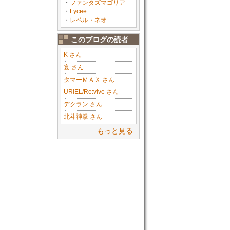
・
ファンタズマゴリア
・
Lycee
・
レベル・ネオ
このブログの読者
K さん
宴 さん
タマーＭＡＸ さん
URIEL/Re:vive さん
デクラン さん
北斗神拳 さん
もっと見る