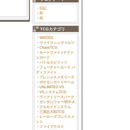
・
日記
・
烏
・
烏
TCGカテゴリ
・
WIXOSS
・
ヴァイスシュヴァルツ
・
ChaosTCG
・
カードファイト!! ヴァ
ンガード
・
バトルスピリッツ
・
フューチャーカード バ
ディファイト
・
プレシャスメモリーズ
・
ポケモンカードゲーム
・
UNLIMITED VS
・
VS.システムTCG
・
ヴィクトリースパーク
・
ガンダムウォーNEX-A
・
クルセイドシステム
・
三国志大戦TCG
・
ヒーローズプレイスメ
ント
・
ファイブクロス