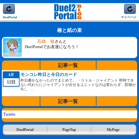
DuelPortal
マイページ
椿と紙の束
高峰 椿
さんと
DuelPortalでお友達になろう！
記事一覧
モンコレ昨日と今日のカード
4月
昨日書かなかったのでまとめて。 ・リトル・ジャイアント 即時でき
12日
ない代わりにジャイアントが出せるユニットなのは変わらず、防御が
4に。 ...
記事一覧
Tweets
DuelPortal
PageTop
MyPage