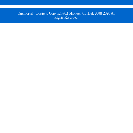
DuelPortal - tocage.jp Copyright(C) Shohoen Co.,Ltd. 2008-2026 All
Rights Reserved.