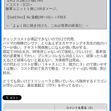
【Ac】[C]第三の眼[160]
＜コスト：[C]3＞
敵軍ユニット１体に160ダメージ。
【SubEffect】Re:覚醒[BP+10]＞＞FREE
～「よぉく目に焼き付けろ。これが世界の終焉だ」～
チェックコストが表記できないので[C]で代用。
パドマの相棒のシヴァ。とりあえずタカヤマトシアキ先生の絵のパ
ワーが強い。テキスト関係無しになんか強い気がする。
固定で160点火力。BP依存じゃないので強化しづらいけど、基本強
化の必要無くでかい。ブシモンコレなら10点くらい。頑張ったら超
えるけど頑張らないと超えない。大体相手は死ぬ。
その代わりコストが重い（キャストに３、能力に３）ので使いやす
くは無い。コスト貯めて全力で殴る、ファッティっぽい性能。割と
好み。
どうでも良いけどトリシューラと聞いていろいろ除外するドラゴン
が浮かぶのは、最近遊戯王（TFS）をやってるせい。
コメントを見る（2）