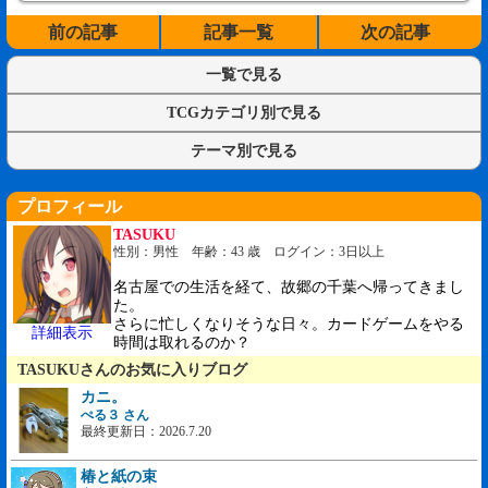
前の記事
記事一覧
次の記事
一覧で見る
TCGカテゴリ別で見る
テーマ別で見る
プロフィール
TASUKU
性別：男性 年齢：43 歳 ログイン：3日以上
名古屋での生活を経て、故郷の千葉へ帰ってきまし
た。
さらに忙しくなりそうな日々。カードゲームをやる
詳細表示
時間は取れるのか？
TASUKUさんのお気に入りブログ
カニ。
ぺる３ さん
最終更新日：2026.7.20
椿と紙の束