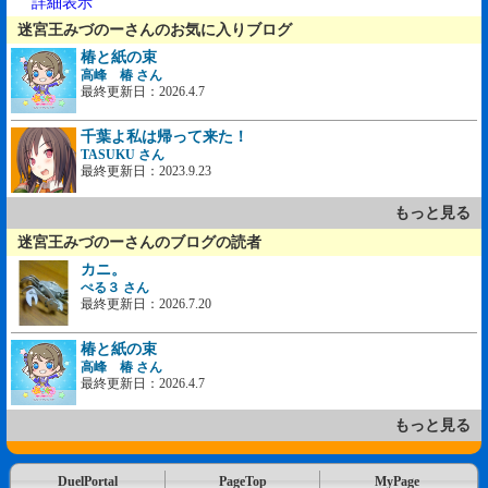
詳細表示
迷宮王みづのーさんのお気に入りブログ
椿と紙の束
高峰 椿 さん
最終更新日：2026.4.7
千葉よ私は帰って来た！
TASUKU さん
最終更新日：2023.9.23
もっと見る
迷宮王みづのーさんのブログの読者
カニ。
ぺる３ さん
最終更新日：2026.7.20
椿と紙の束
高峰 椿 さん
最終更新日：2026.4.7
もっと見る
DuelPortal
PageTop
MyPage