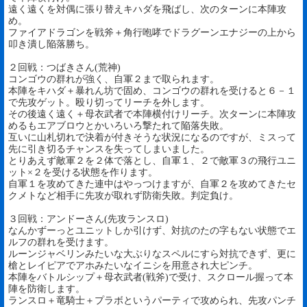
遠く遠くを対偶に張り替えキハダを飛ばし、次のターンに本陣攻
め。
ファイアドラゴンを戦斧＋角行咆哮でドラグーンエナジーの上から
叩き潰し陥落勝ち。
２回戦：つばきさん(荒神)
コンゴウの群れが強く、自軍２まで取られます。
本陣をキハダ＋暴れん坊で固め、コンゴウの群れを受けると６－１
で先攻ゲット。殴り切ってリーチを外します。
その後遠く遠く＋母衣武者で本陣横付けリーチ。次ターンに本陣攻
めるもエアブロウとかいろいろ撃たれて陥落失敗。
互いに山札切れで決着が付きそうな状況になるのですが、ミスって
先に引き切るチャンスを失ってしまいました。
とりあえず敵軍２を２体で落とし、自軍１、２で敵軍３の飛行ユニ
ット×２を受ける状態を作ります。
自軍１を攻めてきた連中はやっつけますが、自軍２を攻めてきたセ
クメトなど相手に先攻が取れず防衛失敗。判定負け。
３回戦：アンドーさん(先攻ランスロ)
なんかずーっとユニットしか引けず、対抗のたの字もない状態でエ
ルフの群れを受けます。
ルーンジャベリンみたいな大ぶりなスペルにすら対抗できず、更に
槍とレイピアでアホみたいなイニシを用意され大ピンチ。
本陣をバトルシップ＋母衣武者(戦斧)で受け、スクロール握って本
陣を防衛します。
ランスロ＋竜騎士＋プラボというパーティで攻められ、先攻パンチ