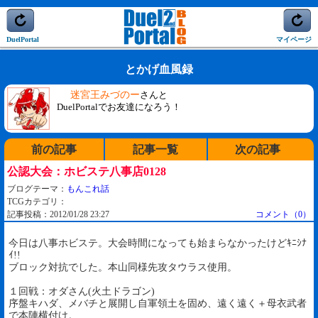
DuelPortal
マイページ
とかげ血風録
迷宮王みづのー
さんと
DuelPortalでお友達になろう！
前の記事
記事一覧
次の記事
公認大会：ホビステ八事店0128
ブログテーマ：
もんこれ話
TCGカテゴリ：
記事投稿：2012/01/28 23:27
コメント（0）
今日は八事ホビステ。大会時間になっても始まらなかったけどｷﾆｼﾅ
ｲ!!
ブロック対抗でした。本山同様先攻タウラス使用。
１回戦：オダさん(火土ドラゴン)
序盤キハダ、メバチと展開し自軍領土を固め、遠く遠く＋母衣武者
で本陣横付け。