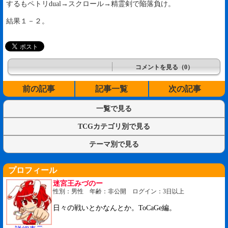
するもペトリdual→スクロール→精霊剣で陥落負け。
結果１－２。
コメントを見る（0）
前の記事
記事一覧
次の記事
一覧で見る
TCGカテゴリ別で見る
テーマ別で見る
プロフィール
迷宮王みづのー
性別：男性 年齢：非公開 ログイン：3日以上
日々の戦いとかなんとか。ToCaGe編。