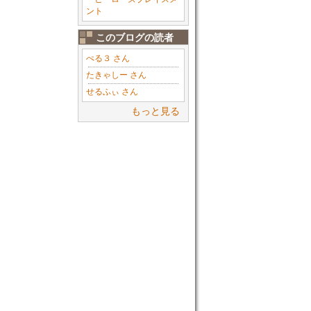
ント
このブログの読者
ぺる３ さん
たきゃしー さん
せるふぃ さん
もっと見る