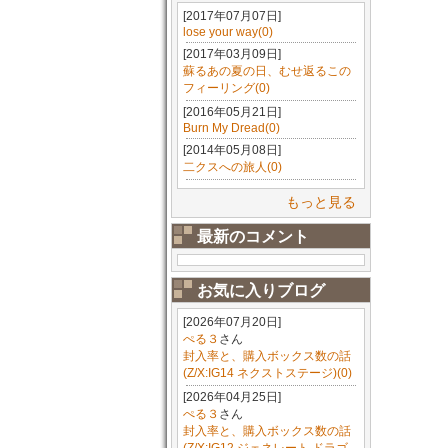
[2017年07月07日]
lose your way(0)
[2017年03月09日]
蘇るあの夏の日、むせ返るこの
フィーリング(0)
[2016年05月21日]
Burn My Dread(0)
[2014年05月08日]
二クスへの旅人(0)
もっと見る
最新のコメント
お気に入りブログ
[2026年07月20日]
ぺる３
さん
封入率と、購入ボックス数の話
(Z/X:IG14 ネクストステージ)(0)
[2026年04月25日]
ぺる３
さん
封入率と、購入ボックス数の話