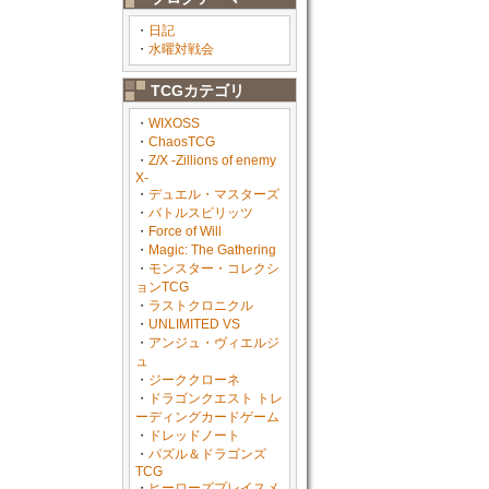
・
日記
・
水曜対戦会
TCGカテゴリ
・
WIXOSS
・
ChaosTCG
・
Z/X -Zillions of enemy
X-
・
デュエル・マスターズ
・
バトルスピリッツ
・
Force of Will
・
Magic: The Gathering
・
モンスター・コレクシ
ョンTCG
・
ラストクロニクル
・
UNLIMITED VS
・
アンジュ・ヴィエルジ
ュ
・
ジーククローネ
・
ドラゴンクエスト トレ
ーディングカードゲーム
・
ドレッドノート
・
パズル＆ドラゴンズ
TCG
・
ヒーローズプレイスメ