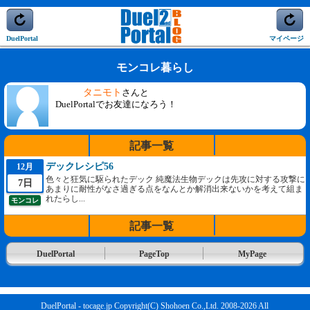
DuelPortal
マイページ
モンコレ暮らし
タニモト
さんと
DuelPortalでお友達になろう！
記事一覧
デックレシピ56
12月
色々と狂気に駆られたデック 純魔法生物デックは先攻に対する攻撃に
7日
あまりに耐性がなさ過ぎる点をなんとか解消出来ないかを考えて組ま
れたらし...
モンコレ
記事一覧
DuelPortal
PageTop
MyPage
DuelPortal - tocage.jp Copyright(C) Shohoen Co.,Ltd. 2008-2026 All