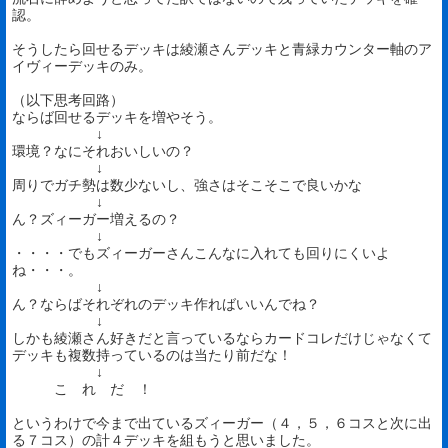
認。
そうしたら回せるデッキは綾瀬さんデッキと青緑カウンター軸のア
イヴィーデッキのみ。
（以下思考回路）
ならば回せるデッキを増やそう。
↓
環境？なにそれおいしいの？
↓
周りでガチ勢は数少ないし、強さはそこそこで良いかな
↓
ん？ズィーガー増えるの？
↓
・・・・でもズィーガーさんこんなに入れても回りにくいよ
ね・・・。
↓
ん？ならばそれぞれのデッキ作ればいいんでね？
↓
しかも綾瀬さん好きだと言っているならカードコレだけじゃなくて
デッキも複数持っているのは当たり前だな！
↓
こ れ だ ！
というわけで今まで出ているズィーガー（４，５，６コスと次に出
る７コス）の計４デッキを組もうと思いました。