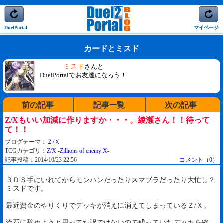
DuelPortal
マイページ
カードとミスド
ミスド
さんと
DuelPortalでお友達になろう！
前の記事
記事一覧
次の記事
Z/Xもいい加減に作りますか・・・。綾瀬さん！！待って
て！！
ブログテーマ：
Ｚ/Ｘ
TCGカテゴリ：
Z/X -Zillions of enemy X-
記事投稿：2014/10/23 22:56
コメント（0）
３ＤＳ手にいれてからモンハンだったりスマブラだったり大忙し？
ミスドです。
最近資金のやりくりでデッキが消えに消えてしまっているＺ/Ｘ。
流石に辞めようと思ってた訳ではないので残っていたデッキを確