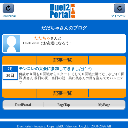
DuelPortal
マイページ
だだちゃさんのブログ
だだちゃ
さんと
DuelPortalでお友達になろう！
記事一覧
モンコレの大会に参加してきました(^-^)
7月
何故か今回も０回戦からスタート そして０回戦に勝てない(>_<) ０回
20日
戦 奥さん 前日の夜、当日の朝、共に奥さんの目を盗んでカバンにデ
ッ...
記事一覧
DuelPortal
PageTop
MyPage
DuelPortal - tocage.jp Copyright(C) Shohoen Co.,Ltd. 2008-2026 All