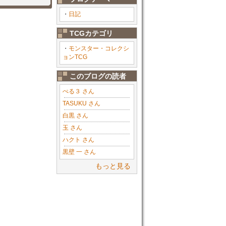
・
日記
TCGカテゴリ
・
モンスター・コレクシ
ョンTCG
このブログの読者
ぺる３ さん
TASUKU さん
白黒 さん
玉 さん
ハクト さん
黒壁 一 さん
もっと見る