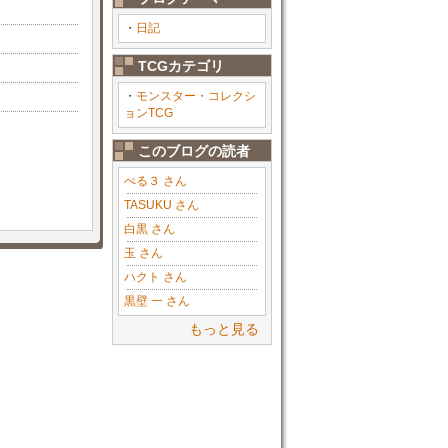
・
日記
TCGカテゴリ
・
モンスター・コレクシ
ョンTCG
このブログの読者
ぺる３ さん
TASUKU さん
白黒 さん
玉 さん
ハクト さん
黒壁 一 さん
もっと見る