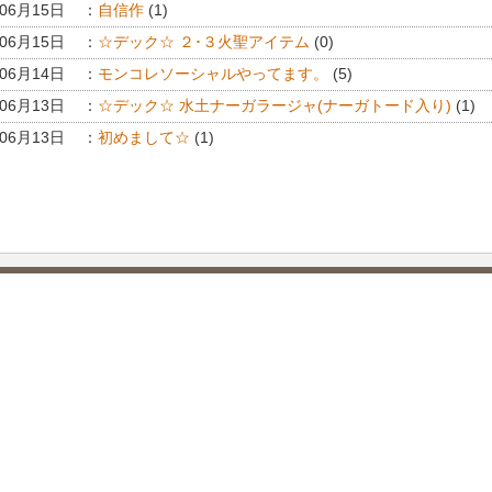
年06月15日
：
自信作
(1)
年06月15日
：
☆デック☆ ２･３火聖アイテム
(0)
年06月14日
：
モンコレソーシャルやってます。
(5)
年06月13日
：
☆デック☆ 水土ナーガラージャ(ナーガトード入り)
(1)
年06月13日
：
初めまして☆
(1)