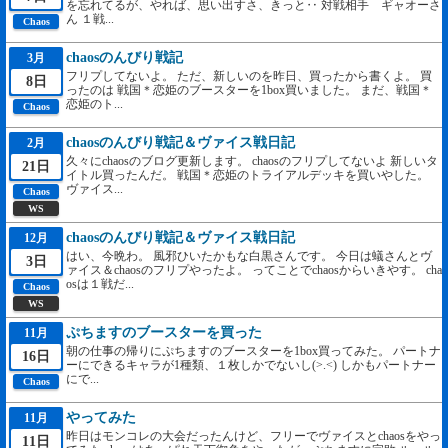
を忘れてるが、やれば、思い出すさ、きっと‥ 対戦相手 ギャオーさ
ん １戦...
Chaos
chaosのんびり戦記
3月
フリプしてないよ。 ただ、新しいのを昨日、買ったから書くよ。 買
8日
ったのは 戦国＊恋姫のブースターを1box買いました。 まだ、戦国＊
恋姫のト...
Chaos
chaosのんびり戦記＆ヴァイス戦日記
2月
久々にchaosのブログ更新します。 chaosのフリプしてないよ 新しいタ
21日
イトル買ったんだ。 戦国＊恋姫のトライアルデッキを買いやした。
ヴァイス...
Chaos
WS
chaosのんびり戦記＆ヴァイス戦日記
12月
はい、今晩わ。 風邪ひいたかもな白黒さんです。 今日は蟻さんとヴ
3日
ァイス＆chaosのフリプやったよ。 ってことでchaosからいきやす。 cha
osは１戦だ...
Chaos
WS
ぷちますのブースターを買った
11月
朝の仕事の帰りにぷちますのブースターを1box買ってみた。 パートナ
16日
ーにできるキャラが1種類、１枚しかでないし(>.<) しかもパートナー
にで...
Chaos
やってみた
11月
昨日はモンコレの大会だったんけど、フリーでヴァイスとchaosをやっ
11日