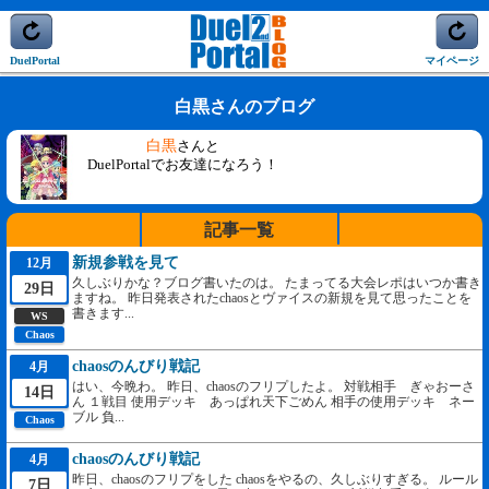
DuelPortal
マイページ
白黒さんのブログ
白黒
さんと
DuelPortalでお友達になろう！
記事一覧
新規参戦を見て
12月
久しぶりかな？ブログ書いたのは。 たまってる大会レポはいつか書き
29日
ますね。 昨日発表されたchaosとヴァイスの新規を見て思ったことを
書きます...
WS
Chaos
chaosのんびり戦記
4月
はい、今晩わ。 昨日、chaosのフリプしたよ。 対戦相手 ぎゃおーさ
14日
ん １戦目 使用デッキ あっぱれ天下ごめん 相手の使用デッキ ネー
ブル 負...
Chaos
chaosのんびり戦記
4月
昨日、chaosのフリプをした chaosをやるの、久しぶりすぎる。 ルール
7日