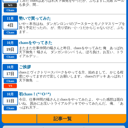
てみた chaosはあっぱれ天下御免をやったが、ぷちますに完敗 ルール
も多少、間...
WS
Chaos
勢いで買ってみた
11月
いや～本当はね、ダンガンロンパのブースターとモノクマスリーブを
4日
買う予定だったの。 が、売り切れ‥(>.<) だからじゃないけど、ぷち
ます...
Chaos
chaosをやってきた
10月
またまた仕事仲間の蟻さんと昨日、chaosをやってみた 俺 あっぱれ
19日
天下御免！ 蟻さん ダンガンロンパ うん、ぼろ負け。お互い、トラ
イアルデッ...
Chaos
ご挨拶
10月
chaosとヴィクトリースパークをやってる方、始めまして。 かじる程
17日
度にやってますので宜しくお願いします。 chaosのデッキ あっぱれ！
天下御免 ...
Chaos
VS
初chaos！(*^O^*)
10月
今日、仕事仲間の蟻さんとchaosをやってみたよ。 やった感想は面白
11日
いね。 因みにお互いトライアルデッキでやってみたんだ。 俺、「あ
っぱれ天下...
Chaos
記事一覧