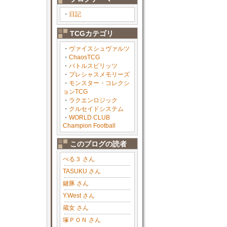
・
日記
TCGカテゴリ
・
ヴァイスシュヴァルツ
・
ChaosTCG
・
バトルスピリッツ
・
プレシャスメモリーズ
・
モンスター・コレクシ
ョンTCG
・
ラクエンロジック
・
クルセイドシステム
・
WORLD CLUB
Champion Football
このブログの読者
ぺる３ さん
TASUKU さん
鍵豚 さん
Y.West さん
蔵女 さん
塚ＰＯＮ さん