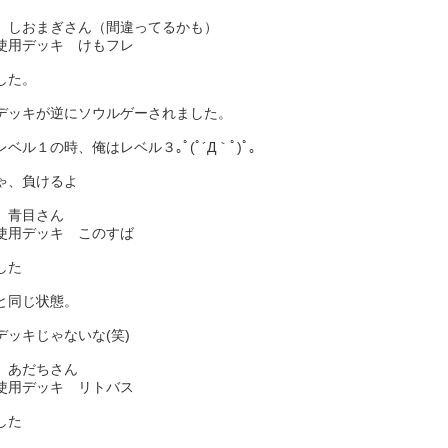
 しおまぎさん（間違ってるかも）
使用デッキ けもフレ
した。
デッキが逆にソウルゲーされました。
ベル１の時、俺はレベル３｡ﾟ(ﾟ´Д｀ﾟ)ﾟ｡
ゃ、負けるよ
 青目さん
使用デッキ このすば
した
と同じ状態。
デッキじゃないな(笑)
 あだちさん
使用デッキ リトバス
した