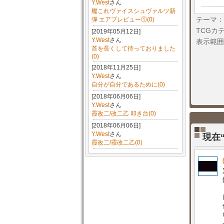
Y.West
さん
艦これヴァイスシュヴァルツ新
テーマ：
弾 エアプレビュー①(0)
TCGカ
[2019年05月12日]
Y.West
さん
表示範囲
首を長くして待っておりました
(0)
[2018年11月25日]
Y.West
さん
自分が自分であるために(0)
[2018年06月06日]
Y.West
さん
霞改二/改二乙 叩き台(0)
[2018年06月06日]
Y.West
さん
現在
霞改二/霞改二乙(0)