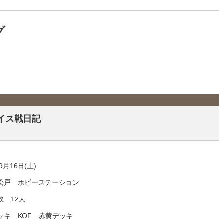
グ
イス戦日記
9月16日(土)
松戸 ホビーステーション
数 12人
ッキ KOF 赤黄デッキ