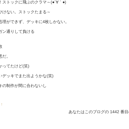
！ストックに飛ぶのクラマ～(●´∀｀●)
ひけない。ストックたまる～
処理ができず、デッキに4枚しかない。
ガン通りして負ける
敗
悪だ。
かってたけど(笑)
いデッキでまた出ようかな(笑)
キの制作が間に合わないし
：
あなたはこのブログの 1442 番