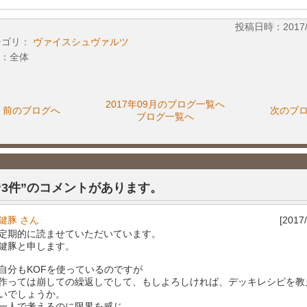
投稿日時：2017/09
テゴリ：
ヴァイスシュヴァルツ
：全体
2017年09月のブログ一覧へ
前のブログへ
次のブ
ブログ一覧へ
“3件”のコメントがあります。
鍵豚 さん
[2017/
定期的に読ませていただいています。
鍵豚と申します。
自分もKOFを使っているのですが
作っては崩しての繰返しでして、もしよろしければ、デッキレシピを教
いでしょうか。
一人で考えるのに限界を感じ