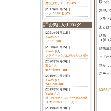
殴った
魔法少女ザデュエル(2)
[2017年08月05日]
集中が
ヴァイス戦日記(2)
クラマ
お気に入りブログ
あとは
[2021年01月11日]
結果
Y.West
さん
０勝３
ぷいこね(0)
[2020年09月15日]
結果最
Y.West
さん
クライマックスは終わらない(0)
ってわ
[2020年07月09日]
懐かし
蔵女
さん
気が付けば。(0)
新デッ
[2019年10月14日]
Y.West
さん
WGP2019(0)
[2019年06月20日]
登録タグ
Y.West
さん
艦これヴァイスシュヴァルツ新
弾 エアプレビュー②(0)
[2019年06月20日]