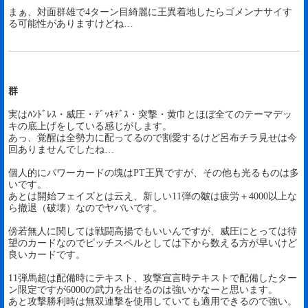
まぁ、対面群雄で4ターン目綺麗に王異着地したらゴメンナサイす
る可能性がありますけどね…
群
実はﾊﾝﾄﾞﾚｽ・威圧・ﾃﾞｯｷﾃﾞｽ・突撃・黄巾とほぼ全てのテーマデッ
キの底上げをしている感じがします。
あっ、覚醒は全勢力に配ってるので割愛するけど呂布チラ見せは今
回ありませんでしたね…
個人的にパワーカードの塊はPT王異ですが、その他も光るものは多
いです。
あとは開始フェイズとは云え、新しい11弾の皺は疲労＋4000以上な
ら撤退（破壊）なのでヤバいです。
傍若無人に関しては戦闘高揚でもいいんですが、威圧にとっては待
望のカードなのでピッチスペルとしては下から数える方が早いけど
良いカードです。
11弾馬超は配備時にテキスト、攻撃宣言時テキストで配備したター
ン限定ですが6000の武力を出せるのは強いかなーと思います。
あと攻撃勝利時は無双連撃を使用していても適用できるので強い。