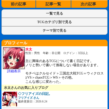
前の記事
記事一覧
次の記事
一覧で見る
TCGカテゴリ別で見る
テーマ別で見る
プロフィール
水太
性別：男性 年齢：非公開 ログイン：3日以上
主に興味のあるTCGについて書く日記です。
ノリと勢いで書いて推敲しない場合があります。
詳細表示
モチベはクルセイド＞三国志大戦TCG＝ウィクロス
≧VS＞chaosTCG＞WS＞その他。
こんな感じに変わった。
水太さんのお気に入りブログ
◇フリアイズの日記。
フリアイズ さん
最終更新日：2026.6.24