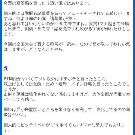
奇襲の夏侯覇を貰ったり追い風ではあります。
個人的には覚醒も諸葛凛を貰ってフューチャーされてる感じがしま
すね。何より前の10弾：諸葛果が強い。
あと忘れてはいけないのがPT孫尚香ですね。実質1マナ起きて登場
も出来て、劉備・孫尚香・諸葛亮で手札広がる宇宙が作れたりもし
ます。
今回の全国大会で貰える称号が「武神」なので蜀が取って欲しい気
はしますが、どうなることやら。
呉
PT周姫がヤバくてソレ以外はボチボチと言ったところ。
底上げとしては覚醒・ため・連弩・メイン計略と云ったところでし
ょうか。
走射と孫姓は強化されてない感ありますけど、大体全部が周姫でカ
バーしてる感じ。
周姫は呉が序盤弱いところを限りなく補完して、強化してるので周
姫はヤバい。
個人的にピッチスペルが1,2を争うぐらいﾋﾞﾐｮｰな勢力でもありま
す。