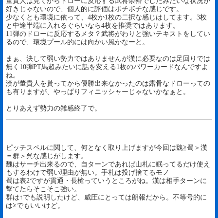
董貴人は見てからドローに反応する武将余裕でしたみたいな状況が
好きじゃないので、個人的に評価はボチボチな感じです。
少なくとも環境に依って、4枚か1枚の二択な感じはしてます。3枚
と中途半端に入れるぐらいなら4枚を推奨ではあります。
11弾のドローに反応するメタ？武将がわりと強いテキストをしてい
るので、環境プール的には向かい風かなーと。
まぁ、決して弱い勢力ではありませんが漢に必要なのは足回りでは
無く10弾PT馬超みたいに話を変える1枚のパワーカードなんですよ
ね。
漢が董貴人を貰ってから優勝出来なかったのは露骨なドローっての
も有りますが、やっぱりフィニッシャーじゃないかなぁと。
とりあえず勢力の雑感終了で。
ピッチスペルに関して、何となく取り上げますが今回は魏≧蜀＞漢
＝群＞呉な感じがします。
魏はサーチ出来るので、自ターンであれば山札に眠ってるだけ使え
もするわけで弱い理由が無い。手札は投げ捨てるモノ
蜀は表2ですが貫通・長槍っていうところがね。漢は相手ターンに
撃てたらそこそこ強い。
群は↑でも説明したけど、威圧にとっては朗報だから。不等号的に
は≧でもいいけど。