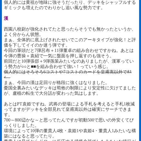
個人的には黄祖が地味に強そうだったり、デッキをシャッフルする
ギミックも増えたのでわりかし追い風な勢力です。
漢
西園八校尉が強化されてたと思ったらそうでも無かったというか、
よく分からん状態。
まぁ、全体的に底上げされたせいでこのアーキタイプが強化！と評
価を下してイイのか迷う弾です。
今回の筆頭だと7弾呂布＋11弾董卓の組み合わせですかね。あとは
今弾の曹操＋袁紹で一気に盤面を押し返すのも強そう。
前回だと10弾張郃＋9弾孫策みたいなのありましたが、漢軍ってい
う勢力が○○と■■を組み合わせて強い！っていう感じ。
個人的にはそろそろ6コストや7コストのカードを皇甫嵩以外でﾎｽ
ｨ…
まぁ、今回の漢は足回りが格段に強くはなりました。
憂国全裏みたいなデッキは荀攸の制限により安定性に欠けてました
が、盧植の転生で大分話が変わった気はします。
あとはPT袁姫ですね。武将の登場による手札を考えると手札1枚減
ってますがデッキを全部見れて皇甫嵩以外は確実にサーチできま
す。
700～800辺かな～と思ってたんですが初動500で思いの外安くてび
っくりしました。
環境によって10弾の董貴人4枚・袁姫1や袁姫4・董貴人1みたいな構
築にはなると思ってたり。