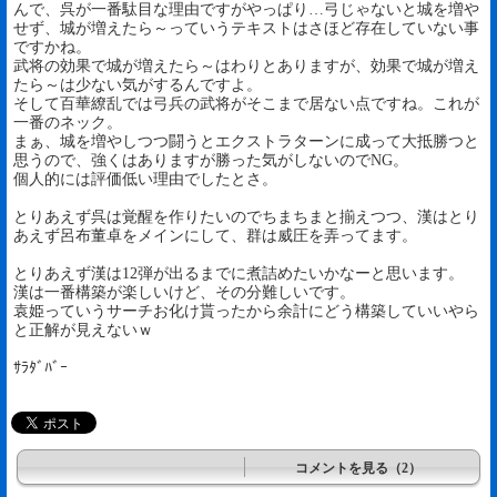
んで、呉が一番駄目な理由ですがやっぱり…弓じゃないと城を増や
せず、城が増えたら～っていうテキストはさほど存在していない事
ですかね。
武将の効果で城が増えたら～はわりとありますが、効果で城が増え
たら～は少ない気がするんですよ。
そして百華繚乱では弓兵の武将がそこまで居ない点ですね。これが
一番のネック。
まぁ、城を増やしつつ闘うとエクストラターンに成って大抵勝つと
思うので、強くはありますが勝った気がしないのでNG。
個人的には評価低い理由でしたとさ。
とりあえず呉は覚醒を作りたいのでちまちまと揃えつつ、漢はとり
あえず呂布董卓をメインにして、群は威圧を弄ってます。
とりあえず漢は12弾が出るまでに煮詰めたいかなーと思います。
漢は一番構築が楽しいけど、その分難しいです。
袁姫っていうサーチお化け貰ったから余計にどう構築していいやら
と正解が見えないｗ
ｻﾗﾀﾞﾊﾞｰ
コメントを見る（2）