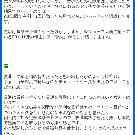
元々が騎兵の勢力なんですが、「曹操のために献策はしなかったと
いう。」っていうのﾌﾚｰﾊﾞｰﾃｷｽﾄにあるので歩兵か槍兵を立たせる謎
効果で良かったのでは？
徐庶1回で有利・2回起動したら勝ちぐらいのカードって認識してま
す。
先駆は滅茶苦茶強くなった気がしますが、今ショップ大会で配って
いるPRや11弾の転生レア（曹純）が欲しい感じしますね。
蜀
貫通・長槍と槍の勢力だったと思い出したかのような槍ﾌﾟｯｼｭ。
まぁ、百華繚乱で騎兵なのがデメリットな王異が出たので良いこと
だとは思います。
貫通は貫通で行くなら貫通を弓漢のように作るのが丸いと考えては
います。
今のところは街亭＋関羽など便利な貫通武将や、マナブ＋貫通で2
つのギミックを合わせたのが主流なのかなぁと思ったり。
個人的に胡金定が滅茶苦茶強いので、攻城成功させたく無いし舞闘
で盤面アドを取られるのも嫌な感じです。
あと戦闘したらしたで勇猛剣舞を使われ、もう1回殴られるのがヤ
バい。