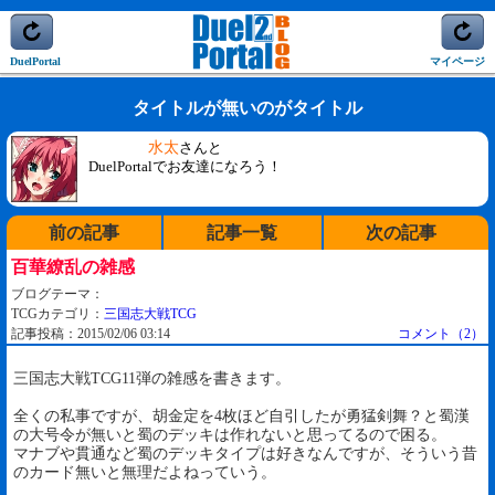
DuelPortal
マイページ
タイトルが無いのがタイトル
水太
さんと
DuelPortalでお友達になろう！
前の記事
記事一覧
次の記事
百華繚乱の雑感
ブログテーマ：
TCGカテゴリ：
三国志大戦TCG
記事投稿：2015/02/06 03:14
コメント（2）
三国志大戦TCG11弾の雑感を書きます。
全くの私事ですが、胡金定を4枚ほど自引したが勇猛剣舞？と蜀漢
の大号令が無いと蜀のデッキは作れないと思ってるので困る。
マナブや貫通など蜀のデッキタイプは好きなんですが、そういう昔
のカード無いと無理だよねっていう。