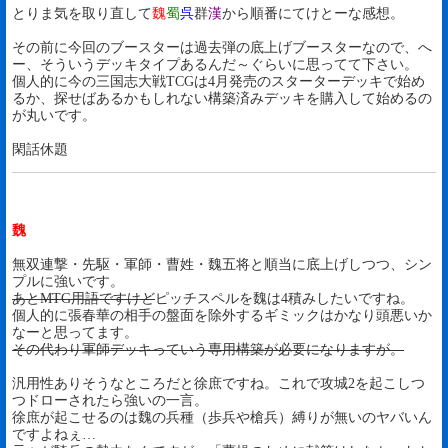
とりま気を取り直して
魏
蜀
呉
群
漢
から順番にてけとーな感想。
その前に今回のブースターは過去弾の底上げブースターなので、へ
ー、そういうデッキタイプあるんだ～ぐらいに思ってて下さい。
個人的に今の三国志大戦TCGは4月発売のスターターデッキで始め
るか、探せばあるかもしれない構築済みデッキを購入して始めるの
が丸いです。
閑話休題
魏
無双連撃・先駆・軍師・曹姓・魏五将と順当に底上げしつつ、シン
プルに強いです。
あとMTG用語ですけど
ピッチスペルを魏は4積みしたいですね。
個人的に張春華の相手の盤面を除外するギミックはかなり頭悪いか
なーと思ってます。
その代わり軍師デッキっていう専用構築が必要になりますが。
汎用性ありそうなところだと徐庶ですね。これで攻城2を起こしつ
つドローされたら強いの一言。
徐庶が起こせるのは魏の兵種（歩兵や槍兵）縛りが無いのヤバいん
ですよねぇ…