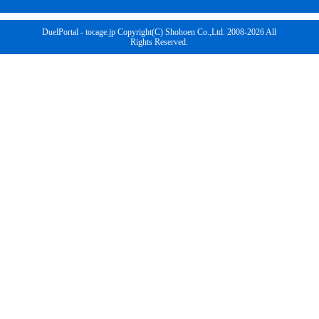
DuelPortal - tocage.jp Copyright(C) Shohoen Co.,Ltd. 2008-2026 All
Rights Reserved.