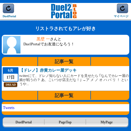
DuelPortal
マイページ
リストラされてもアレが好き
黒壁 一
さんと
DuelPortalでお友達になろう！
記事一覧
【ドレノ】赤黄カレー屋デッキ
6月
twitterにて、ドレノ知らない人にカードを見せたら ｢なんでカレー屋の
17日
娘が戦うの？ あ、こいつが店主だな！｣ →ア メ ノ オ ハ バ リ ！ とい
うや...
DREAD
記事一覧
Tweets
DuelPortal
PageTop
MyPage