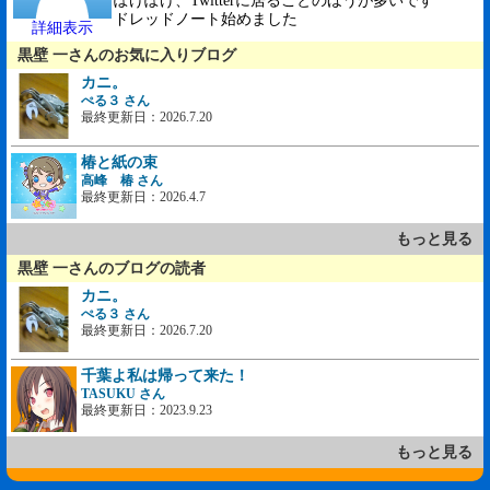
ぽけぽけ、Twitterに居ることのほうが多いです
ドレッドノート始めました
詳細表示
黒壁 一さんのお気に入りブログ
カニ。
ぺる３ さん
最終更新日：2026.7.20
椿と紙の束
高峰 椿 さん
最終更新日：2026.4.7
もっと見る
黒壁 一さんのブログの読者
カニ。
ぺる３ さん
最終更新日：2026.7.20
千葉よ私は帰って来た！
TASUKU さん
最終更新日：2023.9.23
もっと見る