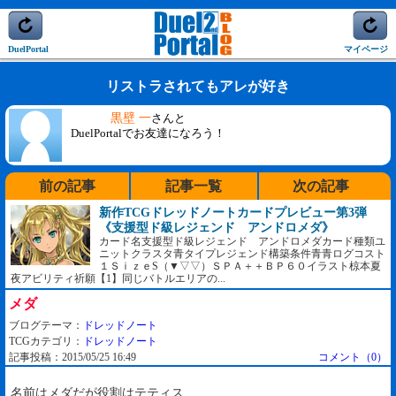
DuelPortal
マイページ
リストラされてもアレが好き
黒壁 一
さんと
DuelPortalでお友達になろう！
前の記事
記事一覧
次の記事
新作TCGドレッドノートカードプレビュー第3弾
《支援型ド級レジェンド アンドロメダ》
カード名支援型ド級レジェンド アンドロメダカード種類ユ
ニットクラスタ青タイプレジェンド構築条件青青ログコスト
１ＳｉｚｅS（▼▽▽）ＳＰＡ＋＋ＢＰ６０イラスト椋本夏
夜アビリティ祈願【1】同じバトルエリアの...
メダ
ブログテーマ：
ドレッドノート
TCGカテゴリ：
ドレッドノート
記事投稿：2015/05/25 16:49
コメント（0）
名前はメダだが役割はテティス