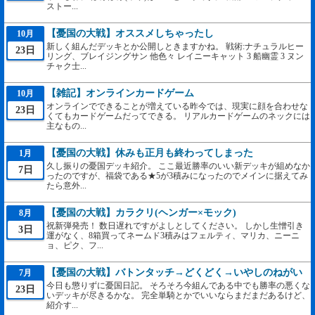
ストー...
【憂国の大戦】オススメしちゃったし
10月
新しく組んだデッキとか公開しときますかね。 戦術:ナチュラルヒー
23日
リング、ブレイジングサン 他色々 レイニーキャット 3 船幽霊 3 ヌン
チャク士...
【雑記】オンラインカードゲーム
10月
オンラインでできることが増えている昨今では、現実に顔を合わせな
23日
くてもカードゲームだってできる。 リアルカードゲームのネックには
主なもの...
【憂国の大戦】休みも正月も終わってしまった
1月
久し振りの憂国デッキ紹介。 ここ最近勝率のいい新デッキが組めなか
7日
ったのですが、福袋である★5が3積みになったのでメインに据えてみ
たら意外...
【憂国の大戦】カラクリ(ヘンガー×モック)
8月
祝新弾発売！ 数日遅れですがよしとしてください。 しかし生憎引き
3日
運がなく、8箱買ってネームド3積みはフェルティ、マリカ、ニーニ
ョ、ピク、フ...
【憂国の大戦】バトンタッチ→どくどく→いやしのねがい
7月
今日も懲りずに憂国日記。 そろそろ今組んである中でも勝率の悪くな
23日
いデッキが尽きるかな。 完全単騎とかでいいならまだまだあるけど、
紹介す...