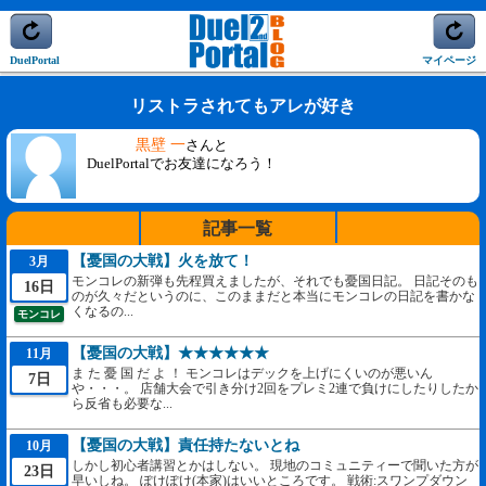
DuelPortal
マイページ
リストラされてもアレが好き
黒壁 一
さんと
DuelPortalでお友達になろう！
記事一覧
【憂国の大戦】火を放て！
3月
モンコレの新弾も先程買えましたが、それでも憂国日記。 日記そのも
16日
のが久々だというのに、このままだと本当にモンコレの日記を書かな
くなるの...
モンコレ
【憂国の大戦】★★★★★★
11月
ま た 憂 国 だ よ ！ モンコレはデックを上げにくいのが悪いん
7日
や・・・。 店舗大会で引き分け2回をプレミ2連で負けにしたりしたか
ら反省も必要な...
【憂国の大戦】責任持たないとね
10月
しかし初心者講習とかはしない。 現地のコミュニティーで聞いた方が
23日
早いしね。 ぽけぽけ(本家)はいいところです。 戦術:スワンプダウン