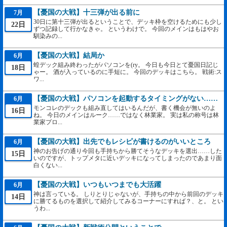
【憂国の大戦】十三弾が出る前に
7月
30日に第十三弾が出るということで、デッキ枠を空けるためにも少し
22日
ずつ記録して行かなきゃ。 というわけで。 今回のメインはもはやお
馴染みの...
【憂国の大戦】結局か
6月
蝗デック組み終わったがパソコンを(ry。 今日も今日とて憂国日記じ
18日
ゃー。 酒が入っているのに手短に。 今回のデッキはこちら。 戦術:ス
ワ...
【憂国の大戦】パソコンを起動するタイミングがない……
6月
モンコレのデックも組み直してはいるんだが、書く機会が無いのよ
16日
ね。 今日のメインはルーク……ではなく林業家。 実は私の称号は林
業家プロ...
【憂国の大戦】出先でもレシピが書けるのがいいところ
6月
神のお告げの通り今回も手持ちから勝てそうなデッキを選出……した
15日
いのですが、トップメタに近いデッキになってしまったのであまり面
白くない...
【憂国の大戦】いつもいつまでも大活躍
6月
神は言っている。 しりとりじゃないが、手持ちの中から前回のデッキ
14日
に勝てるものを選択して紹介してみるコーナーにすれば？、と。 とい
うわ...