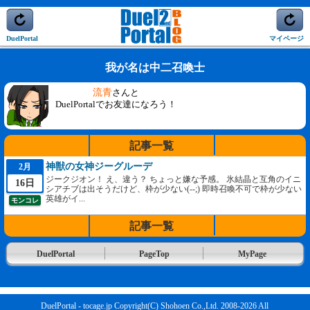
DuelPortal
マイページ
我が名は中二召喚士
流青
さんと
DuelPortalでお友達になろう！
記事一覧
神獣の女神ジーグルーデ
2月
ジークジオン！ え、違う？ ちょっと嫌な予感。 氷結晶と互角のイニ
16日
シアチブは出そうだけど、枠が少ない(--;) 即時召喚不可で枠が少ない
英雄がイ...
モンコレ
記事一覧
DuelPortal
PageTop
MyPage
DuelPortal - tocage.jp Copyright(C) Shohoen Co.,Ltd. 2008-2026 All