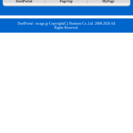
DuelPortal
PageTop
MyPage
DuelPortal - tocage.jp Copyright(C) Shohoen Co.,Ltd. 2008-2026 All
Rights Reserved.