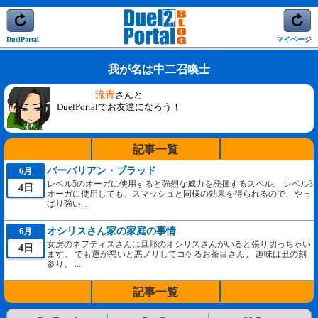
DuelPortal
マイページ
我が名は中二召喚士
流青
さんと
DuelPortalでお友達になろう！
記事一覧
バーバリアン・ブラッド
6月
レベル5のオーガに使用すると強烈な威力を発揮するスペル。 レベル3
4日
オーガに使用しても、スマッシュと同様の効果を得られるので、やっ
ぱり強い...
オシリスさん家の家庭の事情
6月
女房のネフティスさんは旦那のオシリスさんがいると張り切っちゃい
4日
ます。 でも運が悪いと悪ノリしてコケるお茶目さん。 趣味は丑の刻
参り。 ...
記事一覧