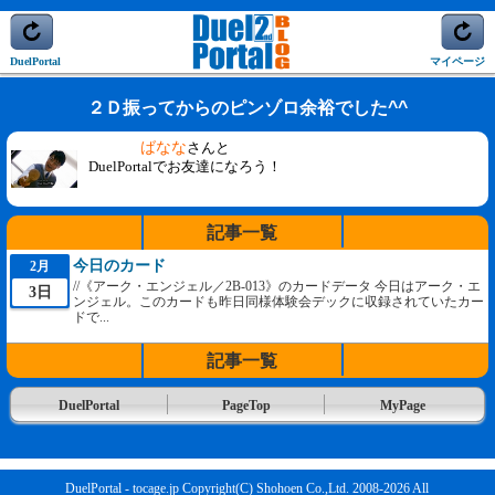
DuelPortal
マイページ
２Ｄ振ってからのピンゾロ余裕でした^^
ばなな
さんと
DuelPortalでお友達になろう！
記事一覧
今日のカード
2月
//《アーク・エンジェル／2B-013》のカードデータ 今日はアーク・エ
3日
ンジェル。このカードも昨日同様体験会デックに収録されていたカー
ドで...
記事一覧
DuelPortal
PageTop
MyPage
DuelPortal - tocage.jp Copyright(C) Shohoen Co.,Ltd. 2008-2026 All