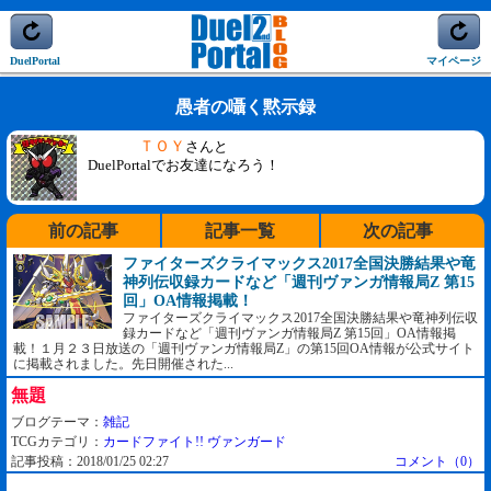
DuelPortal
マイページ
愚者の囁く黙示録
ＴＯＹ
さんと
DuelPortalでお友達になろう！
前の記事
記事一覧
次の記事
ファイターズクライマックス2017全国決勝結果や竜
神列伝収録カードなど「週刊ヴァンガ情報局Z 第15
回」OA情報掲載！
ファイターズクライマックス2017全国決勝結果や竜神列伝収
録カードなど「週刊ヴァンガ情報局Z 第15回」OA情報掲
載！１月２３日放送の「週刊ヴァンガ情報局Z」の第15回OA情報が公式サイト
に掲載されました。先日開催された...
無題
ブログテーマ：
雑記
TCGカテゴリ：
カードファイト!! ヴァンガード
記事投稿：2018/01/25 02:27
コメント（0）