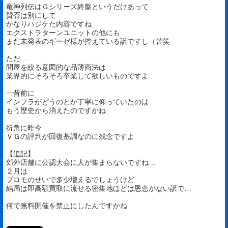
竜神列伝はＧシリーズ終盤というだけあって
賛否は別にして
かなりハジケた内容ですね
エクストラターンユニットの他にも
まだ未発表のギーゼ様が控えている訳ですし（苦笑
ただ…
問屋を絞る意図的な品薄商法は
業界的にそろそろ卒業して欲しいものですよ
一昔前に
インフラがどうのとか丁寧に仰っていたのは
もう歴史から消えたのですかね
折角に昨今
ＶＧの評判が回復基調なのに残念ですよ
【追記】
郊外店舗に公認大会に人が集まらないですね…
２月は
プロモのせいで多少増えるでしょうけど
結局は即高額買取に流せる密集地ほどは恩恵がない訳で…
何で無料開催を禁止にしたんですかね