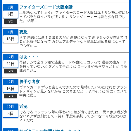
ファイターズロード大阪余話
7月
土地柄なんでしょうか ファイターズロード大阪はユナサン勢…特にシ
6日
ャドパラとロイパラが凄く多く リンクジョーカーは割と少な目でし
た。 結果...
VG
妄想
1月
さて 来週には新ＴＤ出るのだが 新規になって 新ギミックが増えて Ｔ
13日
Ｄがお買得になって カジュアルデッキなら簡単に組める様になって
でも何か ...
はあ・・・
12月
再録ナシで全３５種で過去カードを強化… コレって 過去の強カード
22日
を持っていないと ダメって事だよね ローレルやら何やらどもが 再高
騰必至だ...
VG
勝手な考察
12月
ヴァンガード ずっと楽しんできたので 期待したいのだけれど グラン
16日
ドデザインが見えないから このままだと… ヤバイよね 常にアニメで
中央に居...
VG
近況
10月
そろそろ コンテンツ毎の賑わいに 差が出てきたね。 元々参加者が少
3日
ないネグザは別にして（笑） 予想を裏切って かーなーり残念なのは
ＺＸだな...