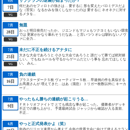
サブクランの逆襲が始まったか？
9月
何だあのセフィロトの強さは… 要するに 形を変えたバロミデスだよ
7日
な（苦笑） なるかみを強くしなかったのは 要するに ネオネクに対す
るメタを...
VG
無題
7月
おっと明日発売だったか。 ジエンドもマジェもツクヨミもいない環境
28日
では 更家がかなり暴れそうだなあ… と言いつつ オレは馴れないノヴ
ァに全力...
VG
未だに不正を続けるアナタに
7月
大きな大会であろうと 小さな大会であろうと 誰だって勝てば絶対嬉
25日
しい。 でもね ルールを守るからゲームだという事を 忘れてほしくな
い。 みん...
VG
負の連鎖
7月
ブラスターダーク５枚 ヴォーティマー５枚… 早速例の件を真似する
16日
お馬鹿さんが 増えてきた…はあ（溜息） トリガー枚数以外に キーカ
ード...
やったもん勝ちの連鎖が起こりうる…
7月
ＦＲトリオファイトで とても残念な事が起こった。 優勝者がデッキ
9日
不正での勝ち上がり。 予選最終試合 ジャッジから確認が入る直前、
不正...
やっと正式発表かよ（笑）
6月
年内のリリース速度から考えて 今年の世界大会に向けて使えるクラン