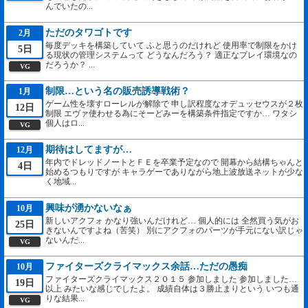
んでいたの...
ただのタワゴトです
2月
毎度デッキを構築していて ふと思うのだけれど 使用率で制限をかけ
5日
る現状の管理システムって どうなんだろう？ 適正なプレイ環境なの
だろうか？ ...
VG
制限…という名の販売誘導戦術？
1月
ゲーム性を壊すローレルが解除で 申し訳程度なオデュッセウスが２枚
12日
制限 エヴァ使わせる為にそーどみーを構築条件指定ですか… ワタシ
個人はロ...
VG
期待はしてますが…
12月
年内でドレッドノートとＦＥを卒業予定なので 開幕から結構ちゃんと
4日
始めるつもりですが キャラゲーでありながら地上波放送ネットが少な
く地域...
興味が湧かないなぁ
10月
新しいアクフォ かなり強いんだけれど… 個人的には 全然買う気がお
25日
きないんですよね（苦笑） 別にアクフォのパーツが手元にない訳じゃ
ないんだ...
VG
ファイターズクライマックス余話…ただの愚痴
10月
ファイターズクライマックス２０１５ 参加しました 参加しました…
19日
以上 みたいな感じでしたよ。 成績自体は３勝止まりという いつも通
りな結果...
VG