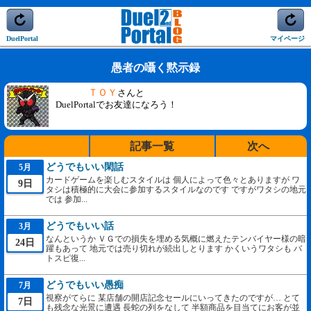
DuelPortal
マイページ
愚者の囁く黙示録
ＴＯＹ
さんと
DuelPortalでお友達になろう！
記事一覧
次へ
どうでもいい閑話
5月
カードゲームを楽しむスタイルは 個人によって色々とありますが ワ
9日
タシは積極的に大会に参加するスタイルなのです ですがワタシの地元
では 参加...
どうでもいい話
3月
なんというか ＶＧでの損失を埋める気概に燃えたテンバイヤー様の暗
24日
躍もあって 地元では売り切れが続出しとります かくいうワタシも バ
トスピ復...
どうでもいい愚痴
7月
視察がてらに 某店舗の開店記念セールにいってきたのですが… とて
7日
も残念な光景に遭遇 長蛇の列をなして 半額商品を目当てにお客が並