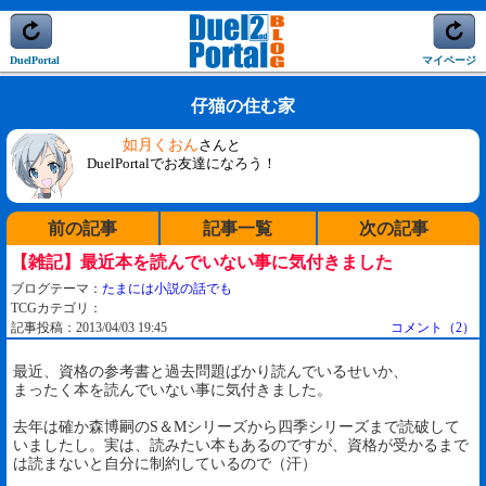
DuelPortal
マイページ
仔猫の住む家
如月くおん
さんと
DuelPortalでお友達になろう！
前の記事
記事一覧
次の記事
【雑記】最近本を読んでいない事に気付きました
ブログテーマ：
たまには小説の話でも
TCGカテゴリ：
記事投稿：2013/04/03 19:45
コメント（2）
最近、資格の参考書と過去問題ばかり読んでいるせいか、
まったく本を読んでいない事に気付きました。
去年は確か森博嗣のS＆Mシリーズから四季シリーズまで読破して
いましたし。実は、読みたい本もあるのですが、資格が受かるまで
は読まないと自分に制約しているので（汗）