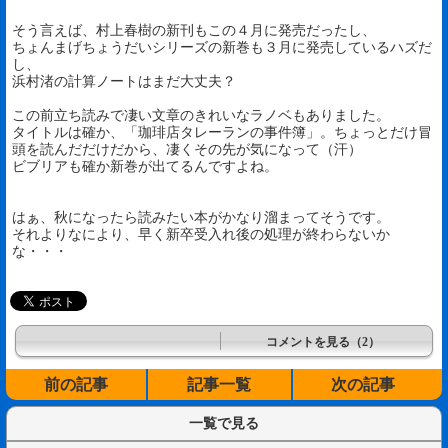
そう言えば、村上春樹の新刊もこの４月に発売だったし、
ちょんまげちょうだいシリーズの新巻も３月に発売しているハズだ
し、
浜村渚の計算ノートはまだ大丈夫？
この前立ち読みで凄い文章のきれいなラノベもありました。
タイトルは確か、「珈琲店タレーランの事件簿」。ちょっとだけ冒
頭を読んだだけだから、凄くその先が気になって（汗）
ビブリアも確か新巻が出てるんですよね。
はぁ、秋になったら読みたい本がかなり溜まってそうです。
それよりなにより、早く新卒受入れ後の処理が終わらないか
な・・・
コメントを見る（2）
前の記事
記事一覧
次の記事
一覧で見る