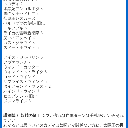
スカディ 2
氷晶妃アンゴルボダ 3
雪の女王ゼノビア 2
烈風王レスカーヌ
ベルゼブブの使徒(旧) 3
ユキフブキ 3
ライカの雷鳴親衛隊 3
災いの乙女ヘイズ
ガス・クラウド 3
スノー・ホワイト 3
アイス・ジャベリン 3
アヴァランチ 2
ウィンド・カッター
ウィンド・ストライク 3
ゴッド・ウィンド
サプライズ・ウィンド 3
ダイアモンド・ブラスト 2
バインド・ウィンド
ヒュプノシス(旧) 3
メズマライズ 3
護法陣
？
妖精の輪
？
シフ
が寝れば自軍ターンは手札8枚だからそれ
でいい
わかるとは思うけど
スカディ
は禁呪とか関係ない方ね。太陽王の
再