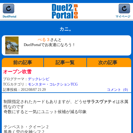
DuelPortal
マイページ
カニ。
ぺる３
さんと
DuelPortalでお友達になろう！
前の記事
記事一覧
次の記事
オープン吹雪
ブログテーマ：
デックレシピ
TCGカテゴリ：
モンスター・コレクションTCG
記事投稿：2012/08/07 21:29
コメント（0）
制限指定されたカードもありますが、どうせ
サラスヴァティ
は水属
性なのです
奇数にすると一気にユニット候補が減る印象
テンペスト・クイーン 2
風巻く空の女神シフ 2