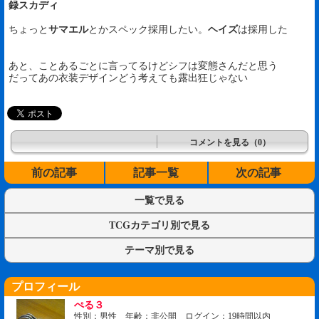
録スカディ
ちょっと
サマエル
とかスペック採用したい。
ヘイズ
は採用した
あと、ことあるごとに言ってるけどシフは変態さんだと思う
だってあの衣装デザインどう考えても露出狂じゃない
コメントを見る（0）
前の記事
記事一覧
次の記事
一覧で見る
TCGカテゴリ別で見る
テーマ別で見る
プロフィール
ぺる３
性別：男性 年齢：非公開 ログイン：19時間以内