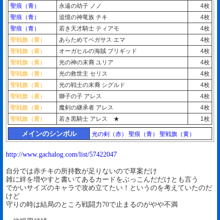
聖痕（青）
永遠の幼子 ノノ
4枚
聖痕（青）
追憶の神竜族 チキ
4枚
聖痕（青）
若き天才騎士 ティアモ
4枚
聖戦旗（黄）
あらためてペガサス エマ
4枚
聖戦旗（黄）
オーガヒルの海賊 ブリギッド
4枚
聖戦旗（黄）
光の神の末裔 ユリア
4枚
聖戦旗（黄）
光の救世主 セリス
4枚
聖戦旗（黄）
光の戦士の末裔 シグルド
4枚
聖戦旗（黄）
獅子の子 アレス
4枚
聖戦旗（黄）
魔剣の継承者 アレス
4枚
聖戦旗（黄）
若き黒騎士 アレス ★
1枚
メインのシンボル
光の剣（赤）
聖痕（青）
聖戦旗（黄）
http://www.gachalog.com/list/57422047
自分では赤チキの所持数が足りないので草案だけ
雑に絆を増やすと書いてあるカードをぶっこんだだけとも言う
でかいサイズのキャラで攻め立てたい！というのを考えていたのだ
けど
守りの時は結局のところ戦闘力70で止まるのがやや不満