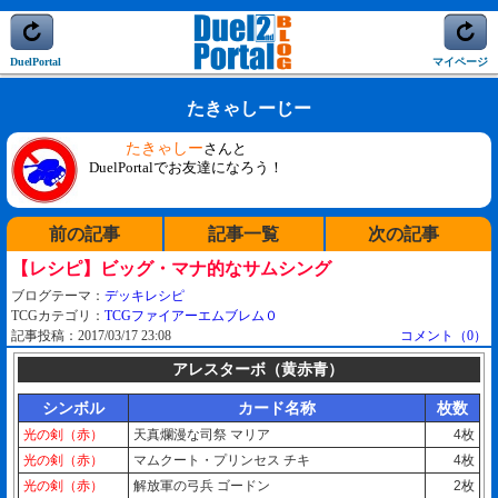
DuelPortal
マイページ
たきゃしーじー
たきゃしー
さんと
DuelPortalでお友達になろう！
前の記事
記事一覧
次の記事
【レシピ】ビッグ・マナ的なサムシング
ブログテーマ：
デッキレシピ
TCGカテゴリ：
TCGファイアーエムブレム０
記事投稿：2017/03/17 23:08
コメント（0）
アレスターボ（黄赤青）
シンボル
カード名称
枚数
光の剣（赤）
天真爛漫な司祭 マリア
4枚
光の剣（赤）
マムクート・プリンセス チキ
4枚
光の剣（赤）
解放軍の弓兵 ゴードン
2枚