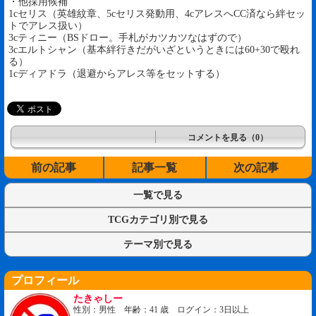
・他採用候補
1cセリス（英雄紋章、5cセリス発動用、4cアレスへCC済なら絆セッ
トでアレス扱い）
3cティニー（BSドロー。手札がカツカツなはずので）
3cエルトシャン（基本絆行きだがいざというときには60+30で殴れ
る）
1cディアドラ（退避からアレス等をセットする）
コメントを見る（0）
前の記事
記事一覧
次の記事
一覧で見る
TCGカテゴリ別で見る
テーマ別で見る
プロフィール
たきゃしー
性別：男性 年齢：41 歳 ログイン：3日以上