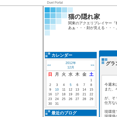
Duel Portal
猫の隠れ家
関東のアクエリプレイヤー『
あぁ・・・刻が見える・・・
カレンダー
グラ
2012年
<<
>>
12月
日
月
火
水
木
金
土
1
今週末
2
3
4
5
6
7
8
また、
9
10
11
12
13
14
15
16
17
18
19
20
21
22
が、そ
23
24
25
26
27
28
29
仕方な
30
31
現環境
最近のブログ
現環境