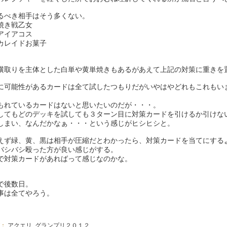
るべき相手はそう多くない。
焼き戦乙女
アイアコス
カレイドお菓子
横取りを主体とした白単や黄単焼きもあるがあえて上記の対策に重きを
に可能性があるカードは全て試したつもりだがいやはやどれもこれもい
。
もれているカードはないと思いたいのだが・・・。
してもどのデッキを試しても３ターン目に対策カードを引けるか引けな
しまい、なんだかなぁ・・・という感じがヒシヒシと。
えず緑、黄、黒は相手が圧縮だとわかったら、対策カードを当てにする
バシバシ殴った方が良い感じがする。
で対策カードがあればって感じなのかな。
で後数日。
事は全てやろう。
グ：
アクエリ
グランプリ２０１２