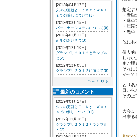
[2013年04月17日]
想定す
久々の更新とＴｏｋｙｏＷａｒ
・青単
ｓでの催しについて(1)
・緑単
[2013年03月15日]
・圧縮
パートナーシステムについて(0)
・黒単
[2013年01月11日]
新年のあいさつ(0)
他にも
[2012年12月10日]
個人的
グランプリ２０１２とランブル
しない
と(2)
まだ埋
[2012年12月05日]
それに
グランプリ２０１２に向けて(0)
かって
もっと見る
とりあ
目から
最新のコメント
その上
[2013年04月17日]
久々の更新とＴｏｋｙｏＷａｒ
大会ま
ｓでの催しについて(1)
出来る
[2012年12月10日]
グランプリ２０１２とランブル
と(2)
登録タ