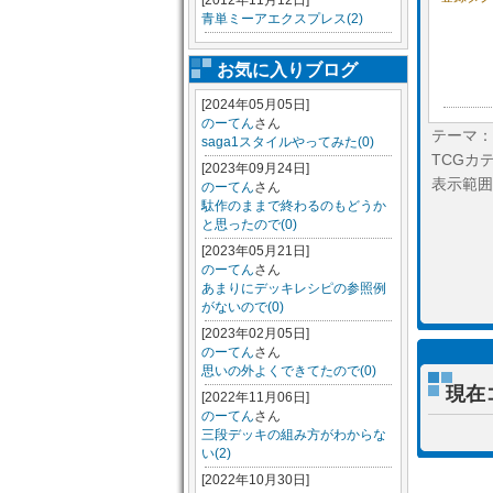
[2012年11月12日]
青単ミーアエクスプレス(2)
お気に入りブログ
[2024年05月05日]
のーてん
さん
テーマ：
saga1スタイルやってみた(0)
TCGカ
[2023年09月24日]
表示範囲
のーてん
さん
駄作のままで終わるのもどうか
と思ったので(0)
[2023年05月21日]
のーてん
さん
あまりにデッキレシピの参照例
がないので(0)
[2023年02月05日]
のーてん
さん
思いの外よくできてたので(0)
現在
[2022年11月06日]
のーてん
さん
三段デッキの組み方がわからな
い(2)
[2022年10月30日]