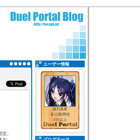
ユーザー情報
猫乃真夜
非公開/男性
3日以上
想定。
きか。
ブログテーマ