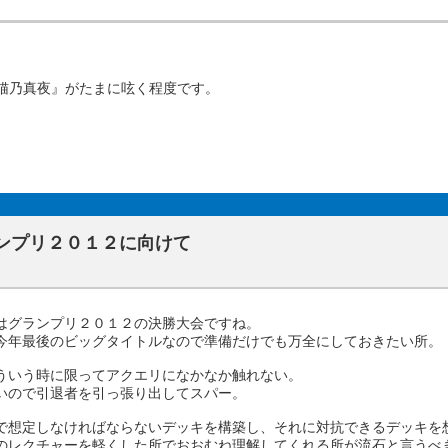
猫乃真夜』がたまに呟く程度です。
。
ンプリ２０１２に向けて
はグランプリ２０１２の決勝大会ですね。
今年最後のビッグタイトルなので準備だけでも万全にしておきたい所。
ういう時に限ってアクエリになかなか触れない。
いので引退者を引っ張り出してスパー。
で想定しなければならないデッキを構築し、それに対抗できるデッキを
のレクチャーを軽くした所でおおむね理解してくれる所が流石と言うべ