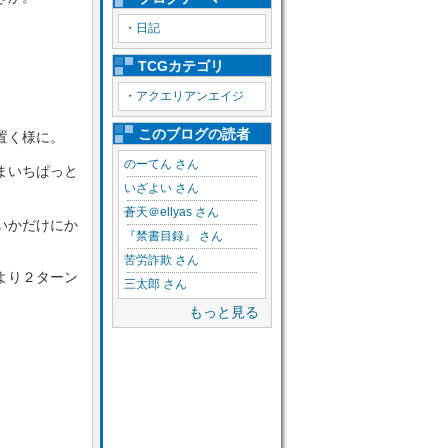
・
日記
TCGカテゴリ
・
アクエリアンエイジ
このブログの読者
置く様に。
のーてん さん
まいちぱっと
いざよい さん
蒼天＠ellyas さん
いかだけにか
『禁書目録』 さん
苦労詐欺 さん
より２ターン
三太郎 さん
もっと見る