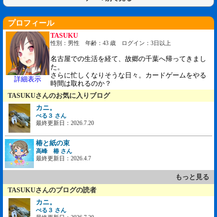
プロフィール
TASUKU
性別：男性 年齢：43 歳 ログイン：3日以上
名古屋での生活を経て、故郷の千葉へ帰ってきまし
た。
さらに忙しくなりそうな日々。カードゲームをやる
詳細表示
時間は取れるのか？
TASUKUさんのお気に入りブログ
カニ。
ぺる３ さん
最終更新日：2026.7.20
椿と紙の束
高峰 椿 さん
最終更新日：2026.4.7
もっと見る
TASUKUさんのブログの読者
カニ。
ぺる３ さん