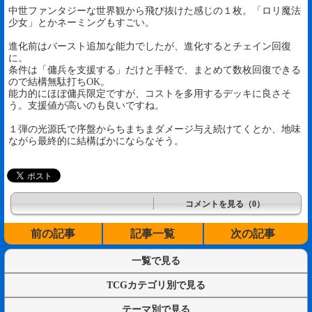
中世ファンタジーな世界観から飛び抜けた感じの１枚。「ロリ魔法
少女」とかネーミングもすごい。
進化前はバースト追加な能力でしたが、進化するとチェイン回復
に。
条件は「傭兵を支援する」だけと手軽で、まとめて数枚回復できる
ので結構無駄打ちOK。
能力的にほぼ傭兵限定ですが、コストを多用するデッキに良さそ
う。支援値が高いのも良いですね。
１弾の光源氏で序盤からちまちまダメージ与え続けてくとか、地味
ながら最終的に結構ばかにならなそう。
コメントを見る（0）
前の記事
記事一覧
次の記事
一覧で見る
TCGカテゴリ別で見る
テーマ別で見る