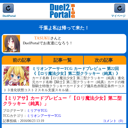
DuelPortal
マイページ
千葉よ私は帰って来た！
TASUKU
さんと
DuelPortalでお友達になろう！
前の記事
記事一覧
次の記事
ミリオンアーサーTCG カードプレビュー 第22回
《【ロリ魔法少女】第二型クラッキー（純真）》
カード名称【ロリ魔法少女】第二型クラッキー（純真）進化
元カード名称【騎士】第二型クラッキー（純真）カードの種
類騎士特徴クラッキーカードタイプ傭兵色赤限定条件ーコス
ト３進化状態コスト２スキル支援スキル値...
【ミリアサ】カードプレビュー「【ロリ魔法少女】第二型
クラッキー（純真）」
ブログテーマ：
ミリアサTCG
TCGカテゴリ：
ミリオンアーサーTCG
記事投稿：2016/06/23 13:19
コメント（0）