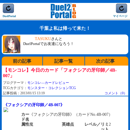
DuelPortal
マイページ
千葉よ私は帰って来た！
TASUKU
さんと
DuelPortalでお友達になろう！
前の記事
記事一覧
次の記事
【モンコレ】今日のカード「フォクシアの牙印師／4B-
007」
ブログテーマ：
モンコレ―カードレビュー
TCGカテゴリ：
モンスター・コレクションTCG
記事投稿：2013/01/15 13:19
コメント（0）
《フォクシアの牙印師／4B-007》
カー
《フォクシアの牙印師》（カードNo.4B-007）
ド名
属性
魔
英雄点
レベル／リミ
2
ット