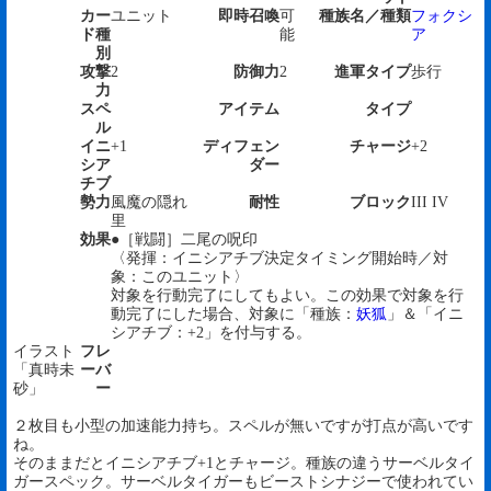
カー
ユニット
即時召喚
可
種族名／種類
フォクシ
ド種
能
ア
別
攻撃
2
防御力
2
進軍タイプ
歩行
力
スペ
アイテム
タイプ
ル
イニ
+1
ディフェン
チャージ
+2
シア
ダー
チブ
勢力
風魔の隠れ
耐性
ブロック
III IV
里
効果
●［戦闘］二尾の呪印
〈発揮：イニシアチブ決定タイミング開始時／対
象：このユニット〉
対象を行動完了にしてもよい。この効果で対象を行
動完了にした場合、対象に「種族：
妖狐
」＆「イニ
シアチブ：+2」を付与する。
イラスト
フレ
「真時未
ーバ
砂」
ー
２枚目も小型の加速能力持ち。スペルが無いですが打点が高いです
ね。
そのままだとイニシアチブ+1とチャージ。種族の違うサーベルタイ
ガースペック。サーベルタイガーもビーストシナジーで使われてい