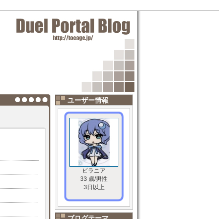
ユーザー情報
ピラニア
33 歳/男性
3日以上
ブログテーマ