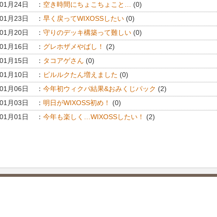
年01月24日
：
空き時間にちょこちょこと…
(0)
年01月23日
：
早く戻ってWIXOSSしたい
(0)
年01月20日
：
守りのデッキ構築って難しい
(0)
年01月16日
：
グレホザメやばし！
(2)
年01月15日
：
タコアゲさん
(0)
年01月10日
：
ピルルクたん増えました
(0)
年01月06日
：
今年初ウィクパ結果&おみくじパック
(2)
年01月03日
：
明日がWIXOSS初め！
(0)
年01月01日
：
今年も楽しく…WIXOSSしたい！
(2)