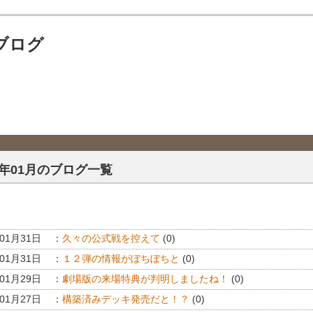
ブログ
16年01月のブログ一覧
年01月31日
：
久々の公式戦を控えて
(0)
年01月31日
：
１２弾の情報がぼちぼちと
(0)
年01月29日
：
劇場版の来場特典が判明しましたね！
(0)
年01月27日
：
構築済みデッキ発売だと！？
(0)