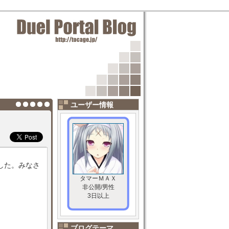
ユーザー情報
した。みなさ
タマーＭＡＸ
非公開/男性
3日以上
ブログテーマ