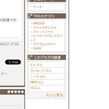
・
デッキ
TCGカテゴリ
目の読者です。
・
WIXOSS
・
ラストクロニクル
・
ドレッドノート
・
ヒーローズプレイスメ
ント
/17 17:43
・
プリズムコネクト
・
Lycee
このブログの読者
とと さん
ヴァルハラ さん
ログへ
トーマ さん
ORO さん
T.S さん
もっと見る