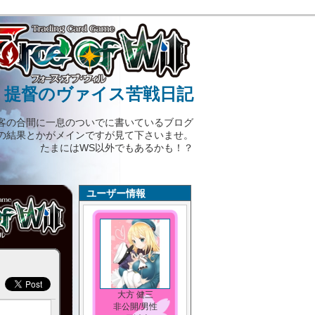
）提督のヴァイス苦戦日記
客の合間に一息のついでに書いているブログ
の結果とかがメインですが見て下さいませ。
たまにはWS以外でもあるかも！？
ユーザー情報
大方 健三
非公開/男性