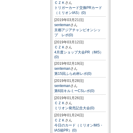
ＣＺＫ
さん
トリガーカード交換PRカード
（ミリオンIAS）(0)
[2019年03月21日]
senteman
さん
京都アジアチャンピオンシッ
プ レポ(0)
[2019年03月12日]
ＣＺＫ
さん
4月度ショップ大会PR（IMS）
(0)
[2019年02月19日]
senteman
さん
第15回ふらめ杯レポ(0)
[2019年01月28日]
senteman
さん
第6回キルミーCSレポ(0)
[2019年01月26日]
ＣＺＫ
さん
ミリオン発売記念大会(0)
[2019年01月24日]
ＣＺＫ
さん
今日のカード（ミリオンIMS・
IAS箱PR）(0)