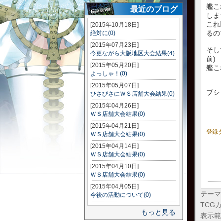
艦こ
最近のブログ
しま
これ
[2015年10月18日]
るの
絶対に(0)
[2015年07月23日]
そし
今更ながら大阪地区大会結果(4)
前)
[2015年05月20日]
艦こ
よっしゃ！(0)
[2015年05月07日]
ブシ
ひさびさにＷＳ店舗大会結果(0)
[2015年04月26日]
ＷＳ店舗大会結果(0)
[2015年04月21日]
登録
ＷＳ店舗大会結果(0)
[2015年04月14日]
ＷＳ店舗大会結果(0)
[2015年04月10日]
ＷＳ店舗大会結果(0)
[2015年04月05日]
テーマ
今後の活動について(0)
TCG
もっと見る
表示範