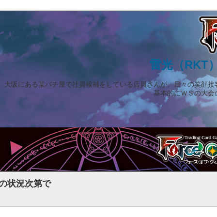
雷光（RKT
大阪にある某パチ屋で社員候補をしている店員さんが、日々の笑顔接
基本的にＷＳの大会
の状況次第で