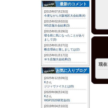
最新のコメント
[2015年07月23日]
今更ながら大阪地区大会結果(4)
[2015年02月02日]
WS店舗大会結果(3)
[2015年01月29日]
寝る前に気になったことがあり
まして(3)
[2015年01月27日]
断念理由と致しましては(2)
[2015年01月17日]
ＷＳ店舗大会結果(2)
現在
お気に入りブログ
[2025年12月09日]
K
さん
ジジィヴァイスとは(0)
[2020年08月24日]
K
さん
WGP2020研究会(0)
[2019年04月10日]