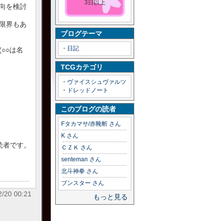
3日以上
向を検討
限界もあ
ブログテーマ
・
日記
○○は名
TCGカテゴリ
・
ヴァイスシュヴァルツ
・
ドレッドノート
このブログの読者
Fタカマサ/赤靴斬 さん
K さん
の読者です。
ＣＺＫ さん
senteman さん
北斗神拳 さん
ブンスター さん
20 00:21
もっと見る