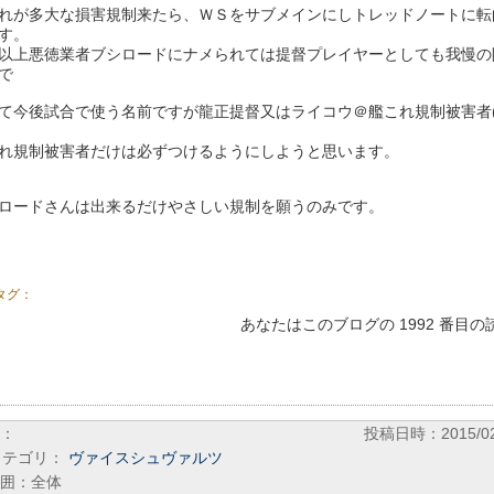
れが多大な損害規制来たら、ＷＳをサブメインにしトレッドノートに転
す。
以上悪徳業者ブシロードにナメられては提督プレイヤーとしても我慢の
で
て今後試合で使う名前ですが龍正提督又はライコウ＠艦これ規制被害者(
れ規制被害者だけは必ずつけるようにしようと思います。
ロードさんは出来るだけやさしい規制を願うのみです。
タグ：
あなたはこのブログの 1992 番目
：
投稿日時：2015/02/
カテゴリ：
ヴァイスシュヴァルツ
囲：全体