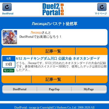
DuelPortal
マイページ
Лисицаのバステト徒然草
Лисица
さんと
DuelPortalでお友達になろう！
記事一覧
6/12 カードキングダム川口 公認大会 ネオスタンダード
6月
どうも、Лисицаです。6/12に行われたネオスタンダードの大会の記録
13日
です。参加者9名のスイスドロー3回戦で、使用したデックは前日公開
したアス...
モンコレ
記事一覧
DuelPortal
PageTop
MyPage
DuelPortal - tocage.jp Copyright(C) Shohoen Co.,Ltd. 2008-2026 All