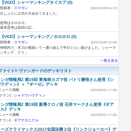
【VGD】シャーマンキングタイカプ (0)
投稿者：
スマガン
[2021/12/26 01:17]
久しぶりに公式の大会出てきました。
使用はホロホロ。
基本思考は前回の記...
【VGD】シャーマンキング／ホロホロ (0)
投稿者：
スマガン
[2021/11/06 23:40]
仲間内で、木刀の竜除いて一通り組んで半日ぐらい遊びました。シャーマ
ンキング、どう...
一覧を見る
ファイト!! ヴァンガードのデッキリスト
ンガ情報局Z 第19回 東海林カズマ役 バトリ勝悟さん使用《シ
パラディン》＋『ギーゼ』デッキ
ニュース掲載
[2018/02/21 17:20]
クラン]：
シャドウパラディン
ンガ情報局Z 第19回 新導クロノ役 石井マークさん使用《ギア
クル》デッキ
ニュース掲載
[2018/02/21 17:20]
クラン]：
ギアクロニクル
ーズクライマックス2017全国決勝３位《リンクジョーカー》デ