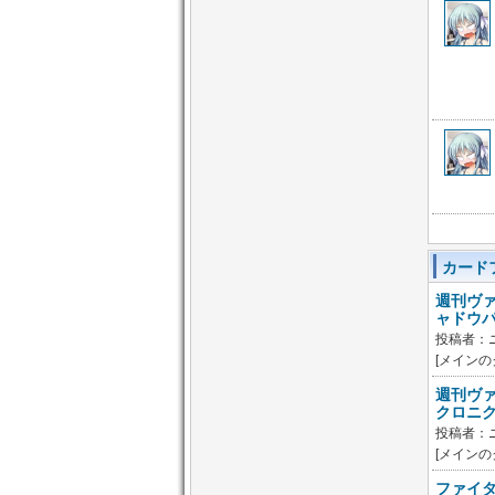
2026/08/05 カード カードリストを
更新！「幻真覚醒」収録カードを追
加しました！
2026/08/05
2026/07/23 ニュース 「どこヴァ
ン！ねお」第248回はゲストに羽根
山ウララ役の各務華梨さんをお迎え
して本日20時より配信！ 各務さん
とVG英語力チェック！ ブースター
パック『幻真覚醒』より昨日の戦略
発表会で公開された「天奏楽団 リ
アノーン “幻影”」の紹介も！
2026/08/05
2026/08/05 ニュース 公式4コマ漫
画「バじゃなくて、ヴァ。」#082
を公開しました！
カード
2026/08/05
週刊ヴァ
ャドウ
2026/08/04
2026/08/04 ニュース 「週刊ヴァン
投稿者：
ガ情報局デラックス」第79回は本
[メインの
日21:00より配信！ ヴァンガードの
最新情報をお届け！
週刊ヴァ
2026/08/03
クロニ
投稿者：
2026/08/01
8/7(金)～9(日)開催!
[メインの
2026/08/01
ファイタ