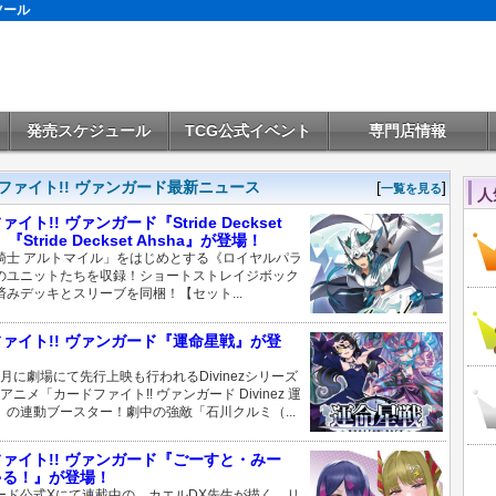
ツール
発売スケジュール
TCG公式イベント
専門店情報
ファイト!! ヴァンガード最新ニュース
[
]
一覧を見る
人
イト!! ヴァンガード『Stride Deckset
e』『Stride Deckset Ahsha』が登場！
騎士 アルトマイル」をはじめとする《ロイヤルパラ
のユニットたちを収録！ショートストレイジボック
済みデッキとスリーブを同梱！【セット...
ァイト!! ヴァンガード『運命星戦』が登
10月に劇場にて先行上映も行われるDivinezシリーズ
Vアニメ「カードファイト!! ヴァンガード Divinez 運
」の連動ブースター！劇中の強敵「石川クルミ（...
ァイト!! ヴァンガード『ごーすと・みー
ゃる！』が登場！
ード公式Xにて連載中の、カエルDX先生が描く、リ