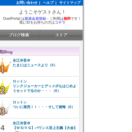
お問い合わせ
|
ヘルプ
|
サイトマップ
ようこそゲストさん！
DuelPortal は
新規会員登録
・ご利用は
無料
です！
既にIDをお持ちの方は
コチラ
ブログ検索
ストア
気Blog
永江冷音＠
たまにはニュースより（0）
ロットン
リンクジョーカーとディメポもはじめよ
うセットでるのか・・・（0）
ロットン
ついに発売！！・・・そして後悔（0）
永江冷音＠
4
【ＷＳ/ＶＧ】バウンス至上主義【大会】