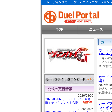
トレーディングカードゲームコミュニケーション
TOP
ニュース
カード
カードファ
Altmil
「青天の
ディン》
スに構築
カードフ
場！
2026年
公式の更新情報
完結作 T
命星戦編
2026/08/06
2026/08/06 カード BT16「幻真覚
醒」デッキレシピを公開！
カードフ
つ・ぎ
2026/08/06
ヴァンガ