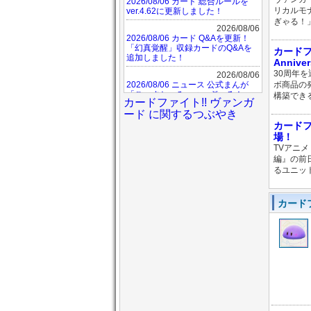
2026/08/06 カード 総合ルールを
リカルモ
ver.4.62に更新しました！
ぎゃる！
2026/08/06
2026/08/06 カード Q&Aを更新！
「幻真覚醒」収録カードのQ&Aを
カードフ
追加しました！
Anniv
30周年
2026/08/06
2026/08/06 ニュース 公式まんが
ボ商品の発
「ごーすと・みーつ・ぎゃる！」
構築できる
カードファイト!! ヴァンガ
#24を公開しました！
ード に関するつぶやき
2026/08/06
カードフ
場！
2026/08/06
TVアニメ
2026/08/06 ニュース 「どこヴァ
ン！ねお」第250回は本日20時より
編』の前
配信！ 発売前日！ 漢の真剣勝負・
るユニット
ブースターパック『幻真覚醒』開封
対決をお届け！ 9・10月ショップ大
会PR「スペシャルファイトパック
カードフ
D2026 vol.5」収録カード紹介も！
2026/08/05
2026/08/05 カード エラッタ(誤表
記)を更新しました
2026/08/05
2026/08/05 ニュース 「週刊ヴァン
ガ情報局デラックス」第79回OAの
内容を掲載しました！
2026/08/05