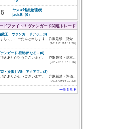
（0）
ヤス＠対話(物理)勢
5
jack.B（0）
ードファイト!! ヴァンガード関連トレード
遊戯王、ヴァンガードデッ... (0)
まして、こーたんと申します。詐欺厳禁（発覚...
[2017/01/14 19:58]
ァンガード 根絶者 なる... (0)
頂きありがとうございます。・詐欺厳禁・基本...
[2017/01/07 18:16]
望・提供】VG アクアフ... (3)
頂きありがとうございます。・詐欺厳禁・評価...
[2016/09/16 12:33]
一覧を見る