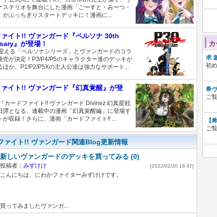
ナステリオを舞台にした漫画「ごーすと・みーつ・
」がぶっちぎりスタートデッキに！漫画に...
ァイト!! ヴァンガード『ペルソナ 30th
ersary』が登場！
カ
を迎える「ペルソナシリーズ」とヴァンガードのコラ
求 
売が決定！P3/P4/P5のキャラクター達のデッキが
初め
ほか、P1/P2/P5Xの主人公達は強力なサポート...
ァイト!! ヴァンガード『幻真覚醒』が登
希ヴ
ご覧
『カードファイト!! ヴァンガード Divinez 幻真星戦
日譚となる、連載中の漫画「幻真覚醒編」に登場す
が収録！さらに、漫画「カードファイト!! ...
【希
ご覧
ァイト!! ヴァンガード関連Blog更新情報
新しいヴァンガードのデッキを買ってみる (0)
投稿者：
みずけけ
[2022/02/20 18:47]
こんにちは、にわかファイターみずけけです。
買ってみましたヴァンガ...