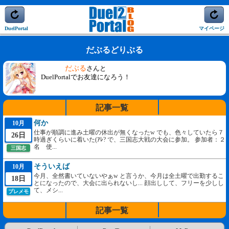
DuelPortal
マイページ
だぶるどりぶる
だぶる
さんと
DuelPortalでお友達になろう！
記事一覧
何か
10月
仕事が順調に進み土曜の休出が無くなったw でも、色々していたら７
26日
時過ぎくらいに着いた(ｱﾚ? で、三国志大戦の大会に参加。 参加者：２
名 使...
三国志
そういえば
10月
今月、全然書いていないやぁw と言うか、今月は全土曜で出勤するこ
18日
とになったので、大会に出られないし... 顔出しして、フリーを少しし
て、メシ...
プレメモ
記事一覧