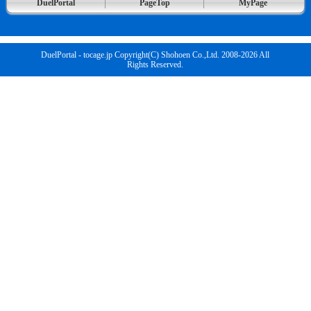
DuelPortal
PageTop
MyPage
DuelPortal - tocage.jp Copyright(C) Shohoen Co.,Ltd. 2008-2026 All
Rights Reserved.