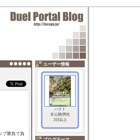
ユーザー情報
ハクト
非公開/男性
3日以上
ップ勝負で負
ブログテーマ