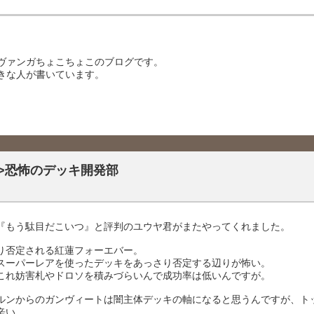
ヴァンガちょこちょこのブログです。
きな人が書いています。
M>恐怖のデッキ開発部
『もう駄目だこいつ』と評判のユウヤ君がまたやってくれました。
り否定される紅蓮フォーエバー。
スーパーレアを使ったデッキをあっさり否定する辺りが怖い。
これ妨害札やドロソを積みづらいんで成功率は低いんですが。
ルンからのガンヴィートは闇主体デッキの軸になると思うんですが、ト
辛い。