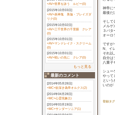
<AV>世界を詠う ルビー(0)
神帝に
[2015年10月03日]
最後だ
<AV>炎神鬼 美伽・ブレイズダ
リク(0)
そして
[2015年10月02日]
メルゲ
<AV>三千世界の千里眼 クレア
３パタ
(0)
オーロ
[2015年10月01日]
<AV>マンドレイク・スクリーム
ですが
(0)
N、イ
それ以
[2015年10月01日]
<AV>戦いの先に クレア(0)
自分は
八重子
もっと見る
シュー
最新のコメント
やって
という
[2014年05月28日]
いのが
<MC>欲深き偽帝オルクス(2)
[2014年04月28日]
<MC>心霊現象(1)
登録タグ
[2014年03月19日]
<MC>サンダーソニア(1)