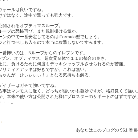
ウォールは良いですね。
けではなく、途中で撃っても強力です。
公開されるオプティマスループ。
ループの恐怖再び。また規制掛ける気か。
ーンの中で一番安定してるのはiFormula型でしょう。
ラと打つべしも入るので本当に攻撃しないですみます。
一番怖いのは、Nループからのイレブンです。
レブン、オプティマス、超次元８体で１１の都合の良さ。
上に、負けるために何度もデッキシャッフルさせられるのが苦痛。
ソリティアデッキは好きですが、これは無い。
ちゃんが「ひぃぃぃぃ！」となる気持ちも解る。
ゲイザーはガチで強いですね。
る事はマンモスに近く、どっちが強いかも微妙ですが、格好良くて強い
か、本来の使い方は公開された様にゾロスターのサポートのはずですが
・・・。
：
あなたはこのブログの 961 番