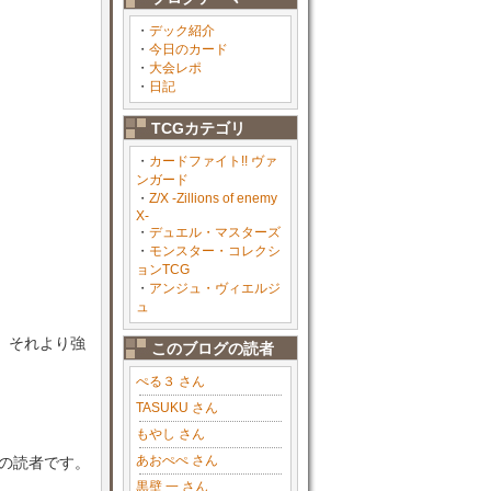
・
デック紹介
・
今日のカード
・
大会レポ
・
日記
TCGカテゴリ
・
カードファイト!! ヴァ
ンガード
・
Z/X -Zillions of enemy
X-
・
デュエル・マスターズ
・
モンスター・コレクシ
ョンTCG
・
アンジュ・ヴィエルジ
ュ
。
、それより強
このブログの読者
ぺる３ さん
TASUKU さん
もやし さん
あおぺぺ さん
目の読者です。
黒壁 一 さん