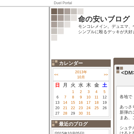
Duel Portal
命の安いブログ
モンコレメイン。デュエマ、
シンプルに殴るデッキが大好
カレンダー
<D
2013年
<<
>>
10月
日
月
火
水
木
金
土
1
2
3
4
5
各地で
6
7
8
9
10
11
12
13
14
15
16
17
18
19
あっさ
20
21
22
23
24
25
26
新弾の
27
28
29
30
31
まあ、
最近のブログ
シュテ
けると
[2015年10月05日]