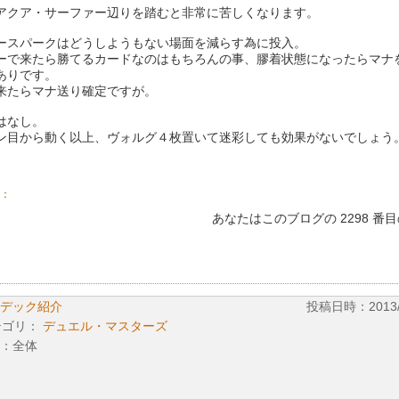
アクア・サーファー辺りを踏むと非常に苦しくなります。
ースパークはどうしようもない場面を減らす為に投入。
ーで来たら勝てるカードなのはもちろんの事、膠着状態になったらマナ
ありです。
来たらマナ送り確定ですが。
はなし。
ン目から動く以上、ヴォルグ４枚置いて迷彩しても効果がないでしょう
：
あなたはこのブログの 2298 番
デック紹介
投稿日時：2013/03
テゴリ：
デュエル・マスターズ
：全体