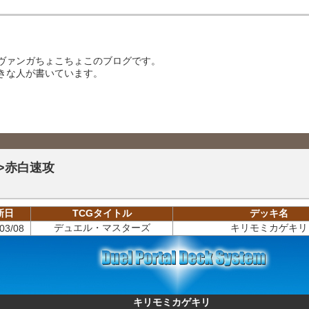
ヴァンガちょこちょこのブログです。
きな人が書いています。
M>赤白速攻
新日
TCGタイトル
デッキ名
デュエル・マスターズ
キリモミカゲキリ
03/08
キリモミカゲキリ