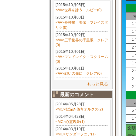
[2015年10月05日]
<AV>世界を詠う ルビー(0)
[2015年10月03日]
<AV>炎神鬼 美伽・ブレイズダ
1
リク(0)
1
[2015年10月02日]
1
<AV>三千世界の千里眼 クレア
(0)
2
[2015年10月01日]
1
<AV>マンドレイク・スクリーム
(0)
1
[2015年10月01日]
2
<AV>戦いの先に クレア(0)
2
もっと見る
2
最新のコメント
[2014年05月28日]
<MC>欲深き偽帝オルクス(2)
5
[2014年04月28日]
1
<MC>心霊現象(1)
文明
[2014年03月19日]
<MC>サンダーソニア(1)