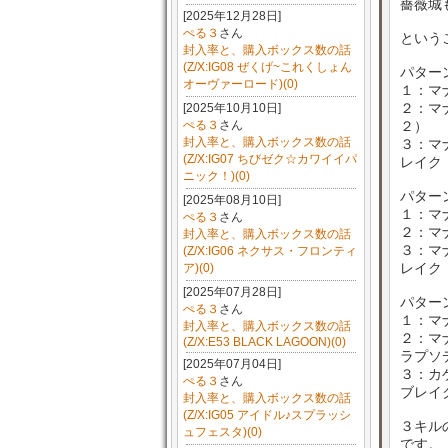
薔薇城
[2025年12月28日]
ぺる３
さん
という
封入率と、購入ボックス数の話
(Z/X:IG08 ぜくげ~これくしょん
パター
オーヴァーロード)(0)
１：マ
２：マ
[2025年10月10日]
ぺる３
さん
２）
封入率と、購入ボックス数の話
３：マ
(Z/X:IG07 ちびゼク☆カワイイパ
レイク
ニック！)(0)
パター
[2025年08月10日]
１：マ
ぺる３
さん
２：マ
封入率と、購入ボックス数の話
３：マ
(Z/X:IG06 ネクサス・フロンティ
レイク
ア)(0)
[2025年07月28日]
パター
ぺる３
さん
１：マ
封入率と、購入ボックス数の話
２：マ
(Z/X:E53 BLACK LAGOON)(0)
ラプソ
[2025年07月04日]
３：カ
ぺる３
さん
ブレイ
封入率と、購入ボックス数の話
(Z/X:IG05 アイドル♪スプラッシ
３キル
ュフェスタ)(0)
です。