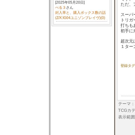
[2025年05月20日]
ただ、
ぺる３
さん
封入率と、購入ボックス数の話
スーパ
(Z/X:IG04ユニゾンブレイヴ)(0)
トリガ
打ちも
初手に
超次元
１ター
登録タグ
テーマ：
TCGカ
表示範囲