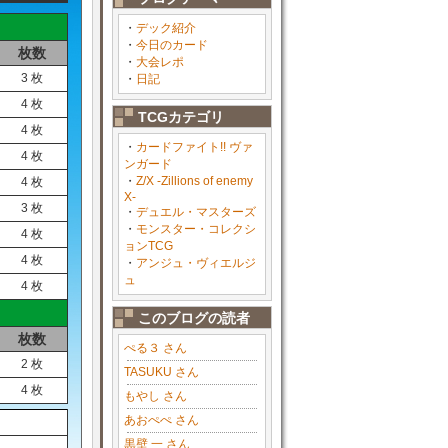
・
デック紹介
・
今日のカード
枚数
・
大会レポ
3 枚
・
日記
4 枚
TCGカテゴリ
4 枚
・
カードファイト!! ヴァ
4 枚
ンガード
・
Z/X -Zillions of enemy
4 枚
X-
3 枚
・
デュエル・マスターズ
・
モンスター・コレクシ
4 枚
ョンTCG
4 枚
・
アンジュ・ヴィエルジ
ュ
4 枚
このブログの読者
枚数
ぺる３ さん
2 枚
TASUKU さん
4 枚
もやし さん
あおぺぺ さん
黒壁 一 さん