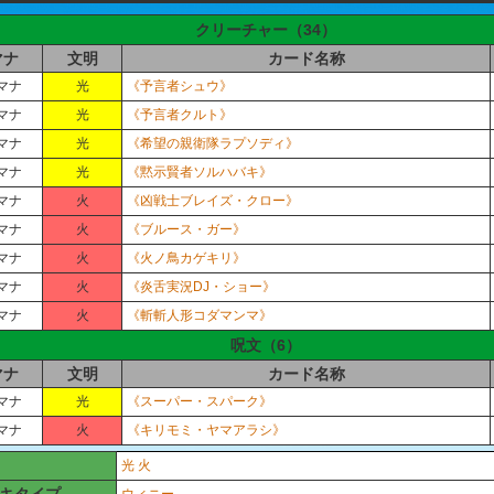
クリーチャー（
34
）
マナ
文明
カード名称
 マナ
光
《予言者シュウ》
 マナ
光
《予言者クルト》
 マナ
光
《希望の親衛隊ラプソディ》
 マナ
光
《黙示賢者ソルハバキ》
 マナ
火
《凶戦士ブレイズ・クロー》
 マナ
火
《ブルース・ガー》
 マナ
火
《火ノ鳥カゲキリ》
 マナ
火
《炎舌実況DJ・ショー》
 マナ
火
《斬斬人形コダマンマ》
呪文（
6
）
マナ
文明
カード名称
 マナ
光
《スーパー・スパーク》
 マナ
火
《キリモミ・ヤマアラシ》
光
火