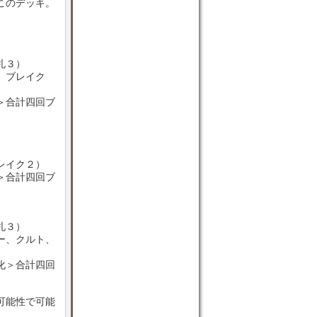
このデッキ。
札３）
、ブレイク
＞合計四回ブ
レイク２）
＞合計四回ブ
札３）
ー、クルト、
化＞合計四回
可能性で可能