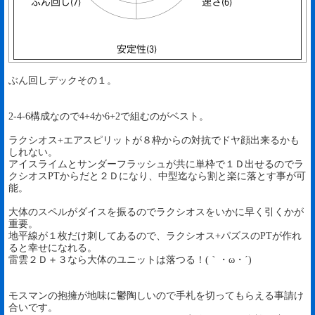
ぶん回しデックその１。
2-4-6構成なので4+4か6+2で組むのがベスト。
ラクシオス+エアスピリットが８枠からの対抗でドヤ顔出来るかも
しれない。
アイスライムとサンダーフラッシュが共に単枠で１Ｄ出せるのでラ
クシオスPTからだと２Ｄになり、中型迄なら割と楽に落とす事が可
能。
大体のスペルがダイスを振るのでラクシオスをいかに早く引くかが
重要。
地平線が１枚だけ刺してあるので、ラクシオス+パズスのPTが作れ
ると幸せになれる。
雷雲２Ｄ＋３なら大体のユニットは落つる！(｀・ω・´)
モスマンの抱擁が地味に鬱陶しいので手札を切ってもらえる事請け
合いです。