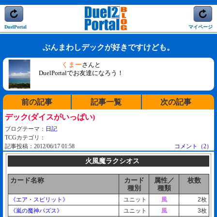
DuelPortal
マイページ
ぶんまわしデックが好きですけども。
くまー
さんと
DuelPortalでお友達になろう！
前の記事
記事一覧
次の記事
デック(ダイスがいっぱい)
ブログテーマ：
日記
TCGカテゴリ：
記事投稿：2012/06/17 01:58
コメント（2）
火風魔ラクシオス
カード名称
カード
属性／
枚数
種別
種類
《エア・スピリット》
ユニット
風
2枚
《嵐の魔神パズス》
ユニット
風
3枚