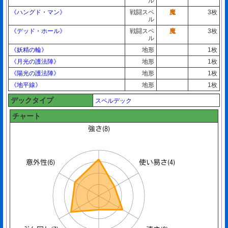
ル
《ハングド・マン》
戦闘スペ
魔
3枚
ル
《デッド・ホール》
戦闘スペ
魔
3枚
ル
《妖精の輪》
地形
1枚
《月光の護法陣》
地形
1枚
《陽光の護法陣》
地形
1枚
《地平線》
地形
1枚
デックタイプ
スペルデック
チャート