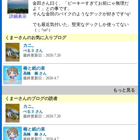
金田さん曰く、「ピーキーすぎてお前にゃ無理だ
よ！」との事です。
そんな金田のバイクのようなデックが好きです^q^
詳細表示
でも最近気付いた。堅実なデックしか使ってない
（；^ω^）
くまーさんのお気に入りブログ
カニ。
ぺる３ さん
最終更新日：2026.7.20
椿と紙の束
高峰 椿 さん
最終更新日：2026.4.7
もっと見る
くまーさんのブログの読者
カニ。
ぺる３ さん
最終更新日：2026.7.20
椿と紙の束
高峰 椿 さん
最終更新日：2026.4.7