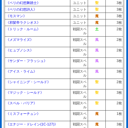
《ペリの幻想舞踏士》
ユニット
聖
3枚
《ペリの幻想詩人》
ユニット
聖
3枚
《モスマン》
ユニット
魔
3枚
《邪髪帝ラクシオス》
ユニット
魔
3枚
《トリック・ルーム》
戦闘スペ
土
2枚
ル
《メズマライズ》
戦闘スペ
風
2枚
ル
《ヒュプノシス》
戦闘スペ
風
2枚
ル
《サンダー・フラッシュ》
戦闘スペ
風
3枚
ル
《アイス・ライム》
戦闘スペ
風
3枚
ル
《シャイニング・シールド》
戦闘スペ
聖
2枚
ル
《マジック・シールド》
戦闘スペ
聖
3枚
ル
《スペル・バリア》
戦闘スペ
聖
2枚
ル
《ミスフォーチュン》
戦闘スペ
魔
1枚
ル
《エナジー・ドレイン(1C-127)》
戦闘スペ
魔
3枚