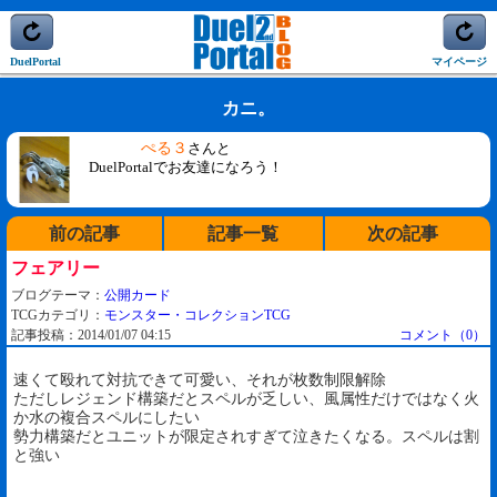
DuelPortal
マイページ
カニ。
ぺる３
さんと
DuelPortalでお友達になろう！
前の記事
記事一覧
次の記事
フェアリー
ブログテーマ：
公開カード
TCGカテゴリ：
モンスター・コレクションTCG
記事投稿：2014/01/07 04:15
コメント（0）
速くて殴れて対抗できて可愛い、それが枚数制限解除
ただしレジェンド構築だとスペルが乏しい、風属性だけではなく火
か水の複合スペルにしたい
勢力構築だとユニットが限定されすぎて泣きたくなる。スペルは割
と強い